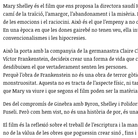
Mary Shelley és el film que ens proposa la directora saudí
camí de la traïció, l’amargor, l’abandonament i la misèria.
de les emocions i el raciocini. Això és el que l’empeny a n
En una època en que les dones gairebé no tenen veu, ella int
convencionalismes i les hipocresies.
Això la porta amb la companyia de la germanastra Claire Cl
Víctor Frankenstein, decideix crear una forma de vida que co
desdibuixen el que vertaderament senten les persones.
Perquè l’obra de Frankenstein no és una obra de terror gòtic
monstruositat. Aquesta no es tracta de l’aspecte físic, ni t
que Mary va viure i que segons el film poden ser la matèria 
Des del compromís de Ginebra amb Byron, Shelley i Polidori
Fuseli. Però com hem vist, no és una història de por, és una 
El film és la reflexió sobre el treball de l’escriptura i l
no de la vàlua de les obres que poguessin crear sinó , fins i 