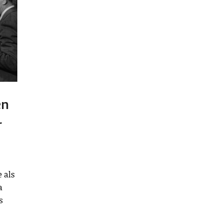
en
r
 als
a
s