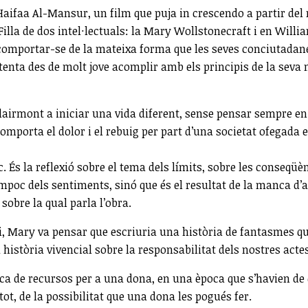
 Haifaa Al-Mansur, un film que puja in crescendo a partir de
 Filla de dos intel·lectuals: la Mary Wollstonecraft i en Will
o comportar-se de la mateixa forma que les seves conciutadan
enta des de molt jove acomplir amb els principis de la seva m
airmont a iniciar una vida diferent, sense pensar sempre en
mporta el dolor i el rebuig per part d’una societat ofegada en
. És la reflexió sobre el tema dels límits, sobre les conseqüè
ampoc dels sentiments, sinó que és el resultat de la manca d’a
sobre la qual parla l’obra.
, Mary va pensar que escriuria una història de fantasmes qu
història vivencial sobre la responsabilitat dels nostres actes
a manca de recursos per a una dona, en una època que s’havien
tot, de la possibilitat que una dona les pogués fer.