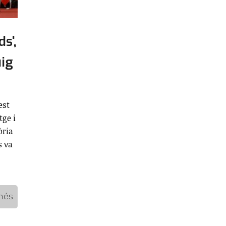
s',
uig
est
tge i
òria
s va
més