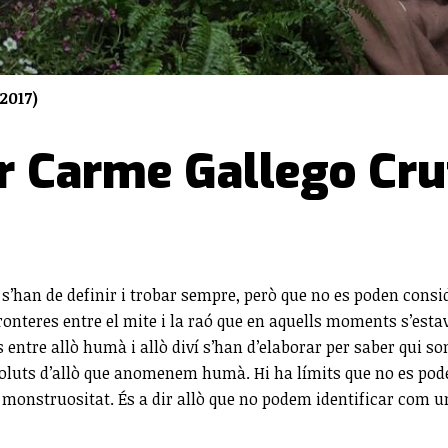
2017)
er Carme Gallego Cru
han de definir i trobar sempre, però que no es poden consid
nteres entre el mite i la raó que en aquells moments s’estave
s entre allò humà i allò diví s’han d’elaborar per saber qui 
bsoluts d’allò que anomenem humà. Hi ha límits que no es pode
 monstruositat. És a dir allò que no podem identificar com un d