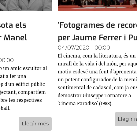
ota els
'Fotogrames de record
er Manel
per Jaume Ferrer i P
04/07/2020 - 00:00
El cinema, com la literatura, és un
00:00
mirall de la vida i del món, per aqu
 un amic escultor al
motiu esdevé una font d’aprenenta
at a fer una
un potent configurador de la mem
p d’un edifici públic
sentimental de cadascú, com ja en
ojectant, compartíem
demostrar Giuseppe Tornatore a
bre les respectives
'Cinema Paradiso' (1988).
ball.
Llegir 
Llegir més