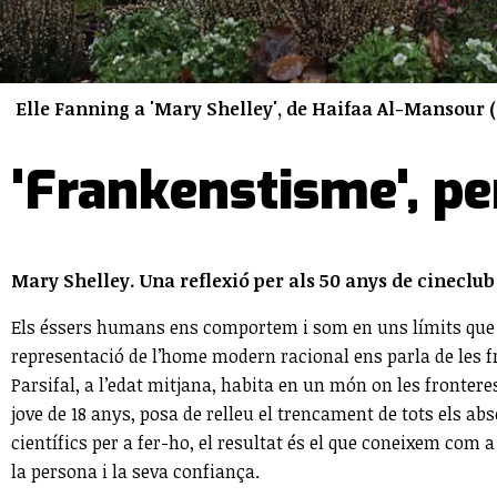
Elle Fanning a 'Mary Shelley', de Haifaa Al-Mansour (
'Frankenstisme', p
Mary Shelley. Una reflexió per als 50 anys de cineclub
Els éssers humans ens comportem i som en uns límits que s’
representació de l’home modern racional ens parla de les fro
Parsifal, a l’edat mitjana, habita en un món on les frontere
jove de 18 anys, posa de relleu el trencament de tots els a
científics per a fer-ho, el resultat és el que coneixem com a
la persona i la seva confiança.