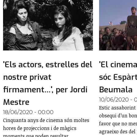
'Els actors, estrelles del
'El cinema
nostre privat
sóc Espàrt
firmament…', per Jordi
Beumala
10/06/2020 - 
Mestre
Estic assaborint
18/06/2020 - 00:00
obsequi d’un bon
Cinquanta anys de cinema són moltes
favor que no me
hores de projeccions i de màgics
agraeixo des del 
moments que poden resultar