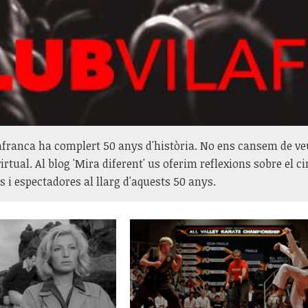
afranca ha complert 50 anys d'història. No ens cansem de veu
irtual. Al blog 'Mira diferent' us oferim reflexions sobre el c
s i espectadores al llarg d'aquests 50 anys.