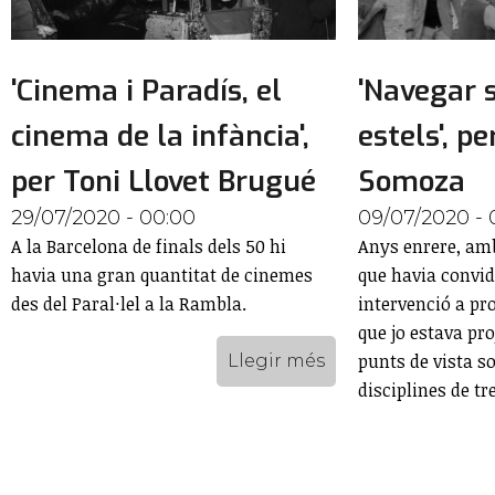
'Cinema i Paradís, el
'Navegar s
cinema de la infància',
estels', p
per Toni Llovet Brugué
Somoza
29/07/2020 - 00:00
09/07/2020 - 
A la Barcelona de finals dels 50 hi
Anys enrere, amb
havia una gran quantitat de cinemes
que havia convid
des del Paral·lel a la Rambla.
intervenció a pro
que jo estava pr
punts de vista so
Llegir més
disciplines de tre