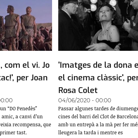
, com el vi. Jo
'Imatges de la dona 
ac!', per Joan
el cinema clàssic', pe
Rosa Colet
00:00
04/06/2020 - 00:00
 un “DO Penedès”
Passar algunes tardes de diumenge
 amic, a canvi d’un
cines del barri del Clot de Barcelon
reixia recompensa, que
amb un entrepà a la mà per fer mé
primer tast.
lleugera la tarda i mentre es