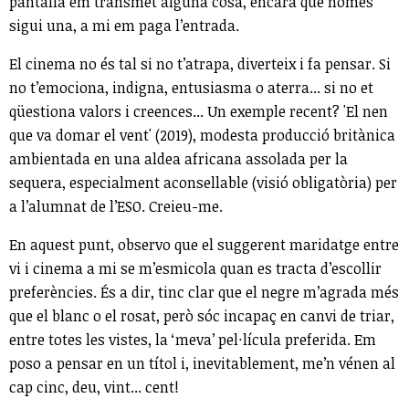
pantalla em transmet alguna cosa, encara que només
sigui una, a mi em paga l’entrada.
El cinema no és tal si no t’atrapa, diverteix i fa pensar. Si
no t’emociona, indigna, entusiasma o aterra... si no et
qüestiona valors i creences... Un exemple recent? 'El nen
que va domar el vent' (2019), modesta producció britànica
ambientada en una aldea africana assolada per la
sequera, especialment aconsellable (visió obligatòria) per
a l’alumnat de l’ESO. Creieu-me.
En aquest punt, observo que el suggerent maridatge entre
vi i cinema a mi se m’esmicola quan es tracta d’escollir
preferències. És a dir, tinc clar que el negre m’agrada més
que el blanc o el rosat, però sóc incapaç en canvi de triar,
entre totes les vistes, la ‘meva’ pel·lícula preferida. Em
poso a pensar en un títol i, inevitablement, me’n vénen al
cap cinc, deu, vint... cent!