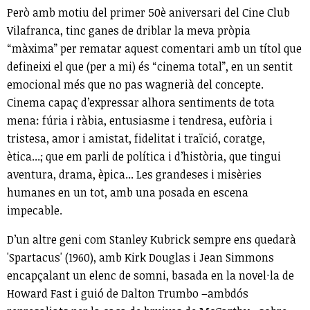
Però amb motiu del primer 50è aniversari del Cine Club
Vilafranca, tinc ganes de driblar la meva pròpia
“màxima” per rematar aquest comentari amb un títol que
defineixi el que (per a mi) és “cinema total”, en un sentit
emocional més que no pas wagnerià del concepte.
Cinema capaç d’expressar alhora sentiments de tota
mena: fúria i ràbia, entusiasme i tendresa, eufòria i
tristesa, amor i amistat, fidelitat i traïció, coratge,
ètica...; que em parli de política i d’història, que tingui
aventura, drama, èpica... Les grandeses i misèries
humanes en un tot, amb una posada en escena
impecable.
D’un altre geni com Stanley Kubrick sempre ens quedarà
'Spartacus' (1960), amb Kirk Douglas i Jean Simmons
encapçalant un elenc de somni, basada en la novel·la de
Howard Fast i guió de Dalton Trumbo –ambdós