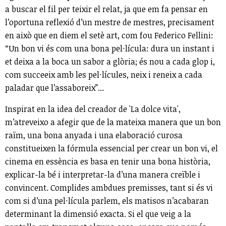
a buscar el fil per teixir el relat, ja que em fa pensar en
l’oportuna reflexió d’un mestre de mestres, precisament
en això que en diem el setè art, com fou Federico Fellini:
“Un bon vi és com una bona pel·lícula: dura un instant i
et deixa a la boca un sabor a glòria; és nou a cada glop i,
com succeeix amb les pel·lícules, neix i reneix a cada
paladar que l’assaboreix”...
Inspirat en la idea del creador de 'La dolce vita',
m’atreveixo a afegir que de la mateixa manera que un bon
raïm, una bona anyada i una elaboració curosa
constitueixen la fórmula essencial per crear un bon vi, el
cinema en essència es basa en tenir una bona història,
explicar-la bé i interpretar-la d’una manera creïble i
convincent. Complides ambdues premisses, tant si és vi
com si d’una pel·lícula parlem, els matisos n’acabaran
determinant la dimensió exacta. Si el que veig a la