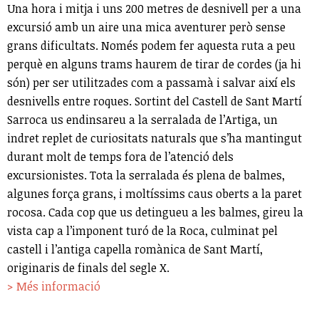
Una hora i mitja i uns 200 metres de desnivell per a una
excursió amb un aire una mica aventurer però sense
grans dificultats. Només podem fer aquesta ruta a peu
perquè en alguns trams haurem de tirar de cordes (ja hi
són) per ser utilitzades com a passamà i salvar així els
desnivells entre roques. Sortint del Castell de Sant Martí
Sarroca us endinsareu a la serralada de l’Artiga, un
indret replet de curiositats naturals que s’ha mantingut
durant molt de temps fora de l’atenció dels
excursionistes. Tota la serralada és plena de balmes,
algunes força grans, i moltíssims caus oberts a la paret
rocosa. Cada cop que us detingueu a les balmes, gireu la
vista cap a l’imponent turó de la Roca, culminat pel
castell i l’antiga capella romànica de Sant Martí,
originaris de finals del segle X.
> Més informació