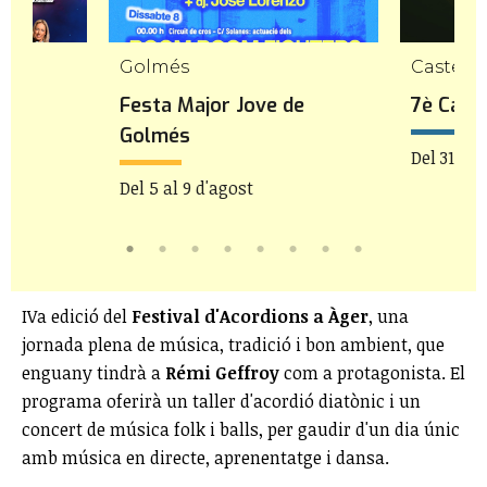
Golmés
Castellv
de
Festa Major Jove de
7è Caste
Golmés
Del 31 de 
Del 5 al 9 d'agost
IVa edició del
Festival d'Acordions a Àger
, una
jornada plena de música, tradició i bon ambient, que
enguany tindrà a
Rémi Geffroy
com a protagonista. El
programa oferirà un taller d'acordió diatònic i un
concert de música folk i balls, per gaudir d'un dia únic
amb música en directe, aprenentatge i dansa.