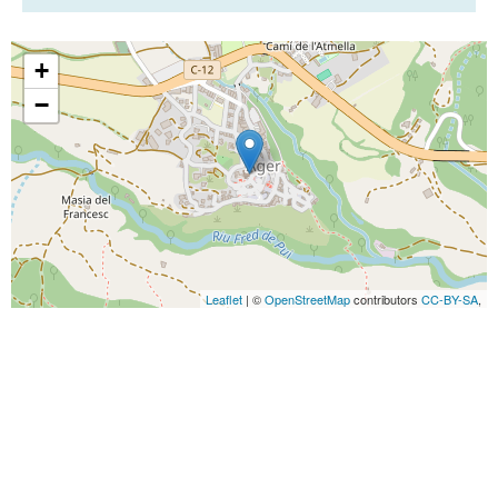
+
−
Leaflet
| ©
OpenStreetMap
contributors
CC-BY-SA
,