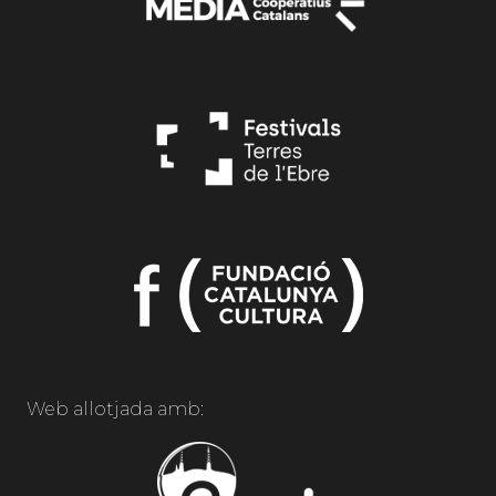
Web allotjada amb: