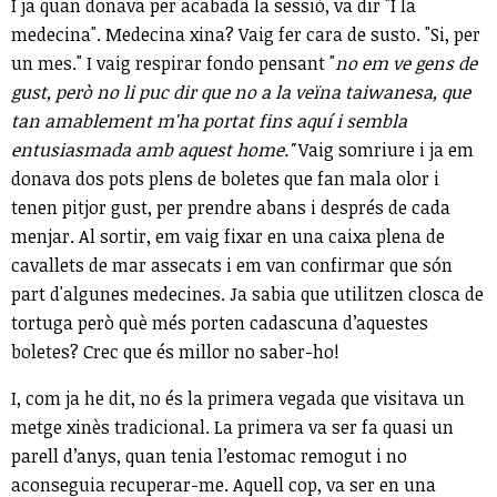
I ja quan donava per acabada la sessió, va dir "I la
medecina". Medecina xina? Vaig fer cara de susto. "Si, per
un mes." I vaig respirar fondo pensant "
no em ve gens de
gust, però no li puc dir que no a la veïna taiwanesa, que
tan amablement m'ha portat fins aquí i sembla
entusiasmada amb aquest home."
Vaig somriure i ja em
donava dos pots plens de boletes que fan mala olor i
tenen pitjor gust, per prendre abans i després de cada
menjar.
Al sortir, em vaig fixar en una caixa plena de
cavallets de mar assecats i em van confirmar que són
part d'algunes medecines. Ja sabia que utilitzen closca de
tortuga però què més porten cadascuna d’aquestes
boletes? Crec que és millor no saber-ho!
I, com ja he dit, no és la primera vegada que visitava un
metge xinès tradicional. La primera va ser fa quasi un
parell d’anys, quan tenia l’estomac remogut i no
aconseguia recuperar-me. Aquell cop, va ser en una