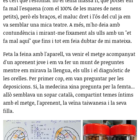
és cert que l'estómac no el tenia massa fi, que potser em
fa mal l'esquena (com el 100% de les mares de nens
petits), però els braços, el maluc dret i l’ós del cul ja em
va semblar una mica teatre. A més, m'ho deia amb
contundència i mirant-me fixament als ulls amb un "et
fa mal aquí" que fins i tot em feia dubtar de mi mateixa.
Feta la feina amb l'aparell, va venir el metge acompanyat
d'un aprenent jove i em va fer un munt de preguntes
mentre em mirava la llengua, els ulls i el diagnóstic de
les orelles. Per primer cop, em van preguntar per les
deposicions. Si, la medecina xina pregunta per la femta...
allò semblava un sopar català, compartint temes íntims
amb el metge, l'aprenent, la veïna taiwanesa i la seva
filla.