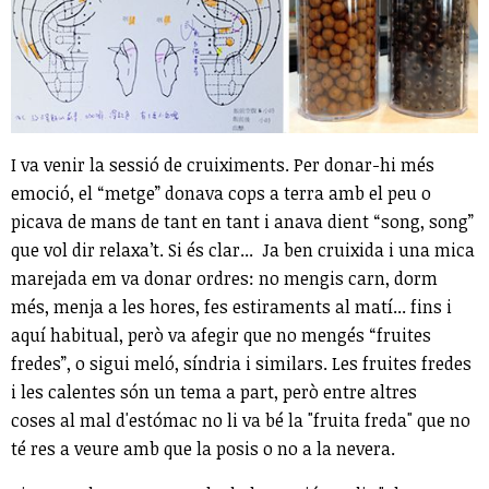
I va venir la sessió de cruiximents. Per donar-hi més
emoció, el “metge” donava cops a terra amb el peu o
picava de mans de tant en tant i anava dient “song, song”
que vol dir relaxa’t. Si és clar... Ja ben cruixida i una mica
marejada em va donar ordres: no mengis carn, dorm
més, menja a les hores, fes estiraments al matí... fins i
aquí habitual, però va afegir que no mengés “fruites
fredes”, o sigui meló, síndria i similars. Les fruites fredes
i les calentes són un tema a part, però entre altres
coses al mal d'estómac no li va bé la "fruita freda" que no
té res a veure amb que la posis o no a la nevera.