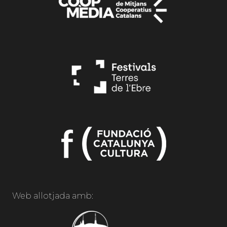
Web allotjada amb: