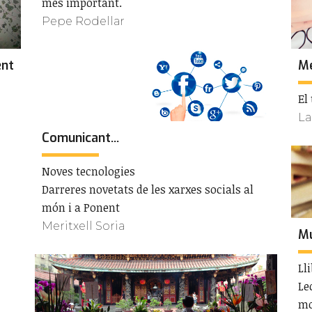
més important.
Pepe Rodellar
ent
Me
El
La
Comunicant...
Noves tecnologies
Darreres novetats de les xarxes socials al
món i a Ponent
Meritxell Soria
Mu
Ll
Le
mo