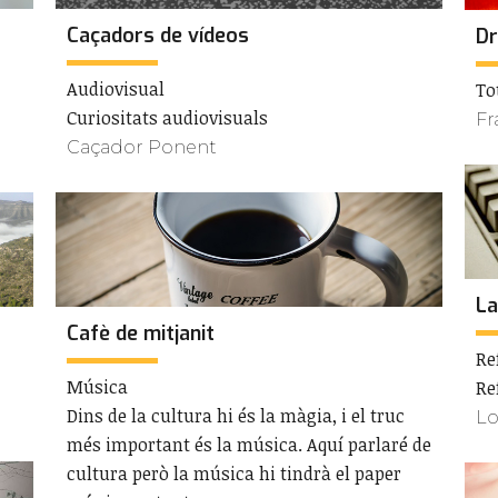
Caçadors de vídeos
Dr
Audiovisual
To
Curiositats audiovisuals
Fr
Caçador Ponent
La
Cafè de mitjanit
Re
Música
Re
Dins de la cultura hi és la màgia, i el truc
Lo
més important és la música. Aquí parlaré de
cultura però la música hi tindrà el paper