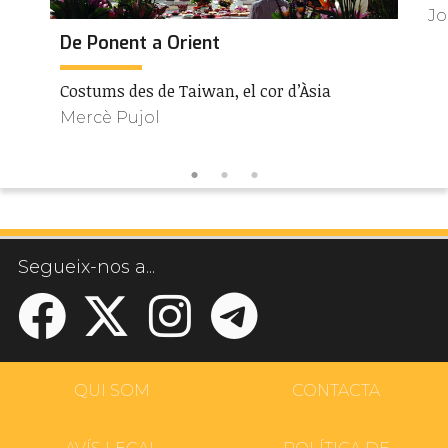
Jo
De Ponent a Orient
Costums des de Taiwan, el cor d’Àsia
Mercè Pujol
Segueix-nos a...
QUI SOM
CONTACTA