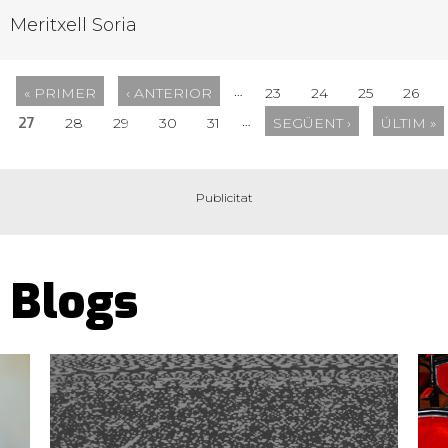
Meritxell Soria
…
« PRIMER
‹ ANTERIOR
23
24
25
26
…
27
28
29
30
31
SEGÜENT ›
ÚLTIM »
Blogs