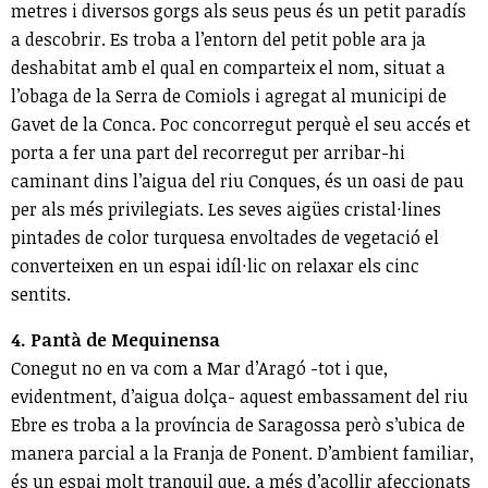
metres i diversos gorgs als seus peus és un petit paradís
a descobrir. Es troba a l’entorn del petit poble ara ja
deshabitat amb el qual en comparteix el nom, situat a
l’obaga de la Serra de Comiols i agregat al municipi de
Gavet de la Conca. Poc concorregut perquè el seu accés et
porta a fer una part del recorregut per arribar-hi
caminant dins l’aigua del riu Conques, és un oasi de pau
per als més privilegiats. Les seves aigües cristal·lines
pintades de color turquesa envoltades de vegetació el
converteixen en un espai idíl·lic on relaxar els cinc
sentits.
4. Pantà de Mequinensa
Conegut no en va com a Mar d’Aragó -tot i que,
evidentment, d’aigua dolça- aquest embassament del riu
Ebre es troba a la província de Saragossa però s’ubica de
manera parcial a la Franja de Ponent. D’ambient familiar,
és un espai molt tranquil que, a més d’acollir afeccionats