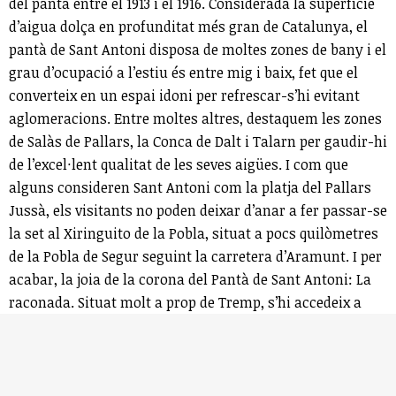
del pantà entre el 1913 i el 1916. Considerada la superfície
d’aigua dolça en profunditat més gran de Catalunya, el
pantà de Sant Antoni disposa de moltes zones de bany i el
grau d’ocupació a l’estiu és entre mig i baix, fet que el
converteix en un espai idoni per refrescar-s’hi evitant
aglomeracions. Entre moltes altres, destaquem les zones
de Salàs de Pallars, la Conca de Dalt i Talarn per gaudir-hi
de l’excel·lent qualitat de les seves aigües. I com que
alguns consideren Sant Antoni com la platja del Pallars
Jussà, els visitants no poden deixar d’anar a fer passar-se
la set al Xiringuito de la Pobla, situat a pocs quilòmetres
de la Pobla de Segur seguint la carretera d’Aramunt. I per
acabar, la joia de la corona del Pantà de Sant Antoni: La
raconada. Situat molt a prop de Tremp, s’hi accedeix a
través d’un corriol que porta a un dels espais més bonics
de l’embassament i que, per la seva estretor, et permet
nadar d’una riba a l’altra.