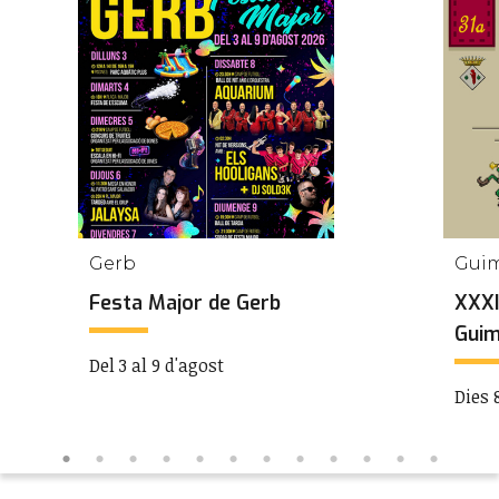
Gerb
Gui
Festa Major de Gerb
XXXI
Guim
Del 3 al 9 d'agost
Dies 