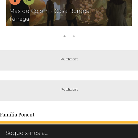
En
Natura
Mas de Colom - Casa Borges
família
Tàrrega
Família Ponent
Segueix-nos a...