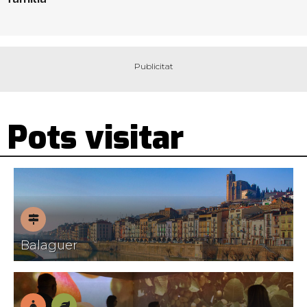
Pots visitar
Pobles
Balaguer
amb
encant