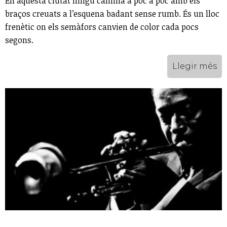
En aquesta ciutat ningú camina a poc a poc amb els
braços creuats a l’esquena badant sense rumb. És un lloc
frenètic on els semàfors canvien de color cada pocs
segons.
Llegir més