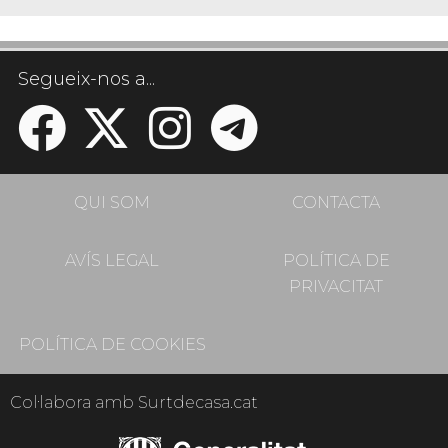
Segueix-nos a...
QUI SOM
CONTACTA
AVÍS LEGAL
POLÍTICA DE
PRIVACITAT
POLÍTICA DE COOKIES
Col·labora amb Surtdecasa.cat