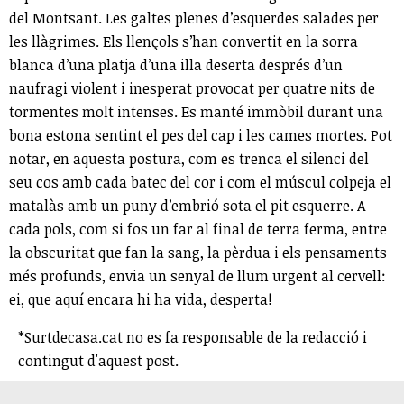
del Montsant. Les galtes plenes d’esquerdes salades per
les llàgrimes. Els llençols s’han convertit en la sorra
blanca d’una platja d’una illa deserta després d’un
naufragi violent i inesperat provocat per quatre nits de
tormentes molt intenses. Es manté immòbil durant una
bona estona sentint el pes del cap i les cames mortes. Pot
notar, en aquesta postura, com es trenca el silenci del
seu cos amb cada batec del cor i com el múscul colpeja el
matalàs amb un puny d’embrió sota el pit esquerre. A
cada pols, com si fos un far al final de terra ferma, entre
la obscuritat que fan la sang, la pèrdua i els pensaments
més profunds, envia un senyal de llum urgent al cervell:
ei, que aquí encara hi ha vida, desperta!
*Surtdecasa.cat no es fa responsable de la redacció i
contingut d'aquest post.