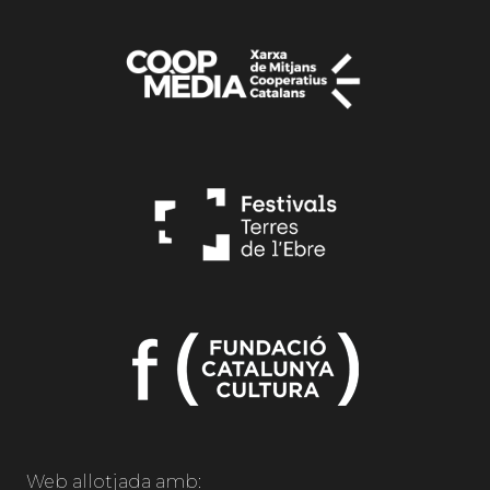
Web allotjada amb: