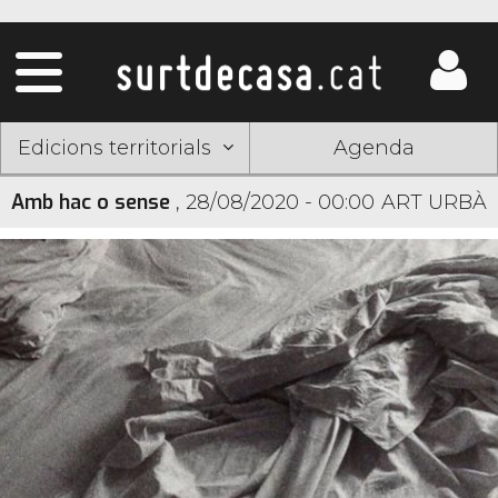
Edicions territorials
Agenda
Amb hac o sense
,
28/08/2020 - 00:00
ART URBÀ