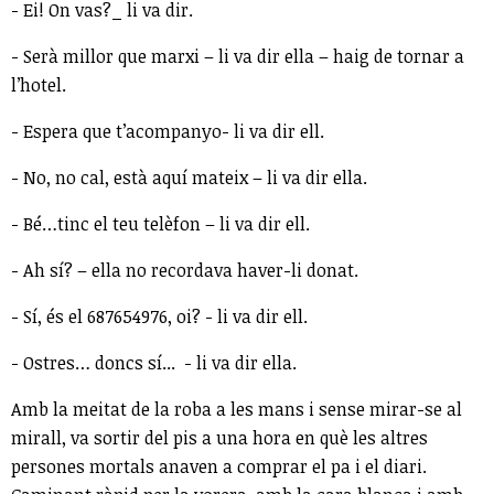
- Ei! On vas?_ li va dir.
- Serà millor que marxi – li va dir ella – haig de tornar a
l’hotel.
- Espera que t’acompanyo- li va dir ell.
- No, no cal, està aquí mateix – li va dir ella.
- Bé…tinc el teu telèfon – li va dir ell.
- Ah sí? – ella no recordava haver-li donat.
- Sí, és el 687654976, oi? - li va dir ell.
- Ostres… doncs sí... - li va dir ella.
Amb la meitat de la roba a les mans i sense mirar-se al
mirall, va sortir del pis a una hora en què les altres
persones mortals anaven a comprar el pa i el diari.