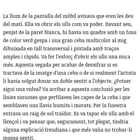
La llum de la pantalla del mòbil avisava que eren les deu
del matí. Ella va obrir els ulls com va poder. Davant seu,
penjat de la paret blanca, hi havia un quadre amb un fons
de color verd gespa i una gran ceba multicolor al mig
dibuixada en tall transversal i pintada amb traços
amples i ràpids. Va fer l’esforç d’obrir els ulls una mica
més. Aquesta vegada per acabar de desxifrar si es
tractava de la imatge d’una ceba o de si realment l’artista
li havia volgut donar un doble sentit a l’objecte. ¿Potser
sigui una vulva? Va arribar a aquesta conclusió per les
línies sinuoses que perfilaven les capes de la ceba i que
semblaven uns llavis humits i morats. Per la finestra
entrava un raig de sol traïdor. Es va tapar els ulls amb el
llençol i va pensar que, segurament, tot plegat, tindria
alguna explicació freudiana i que més valia no trobar-li
massa sentit.