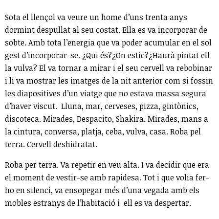
Sota el llençol va veure un home d’uns trenta anys
dormint despullat al seu costat. Ella es va incorporar de
sobte. Amb tota l’energia que va poder acumular en el sol
gest d’incorporar-se. ¿Qui és?¿On estic?¿Haurà pintat ell
la vulva? El va tornar a mirar i el seu cervell va rebobinar
i li va mostrar les imatges de la nit anterior com si fossin
les diapositives d’un viatge que no estava massa segura
d’haver viscut. Lluna, mar, cerveses, pizza, gintònics,
discoteca. Mirades, Despacito, Shakira. Mirades, mans a
la cintura, conversa, platja, ceba, vulva, casa. Roba pel
terra. Cervell deshidratat.
Roba per terra. Va repetir en veu alta. I va decidir que era
el moment de vestir-se amb rapidesa. Tot i que volia fer-
ho en silenci, va ensopegar més d’una vegada amb els
mobles estranys de l’habitació i ell es va despertar.