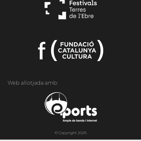
Web allotjada amb:
© Copyright 2026