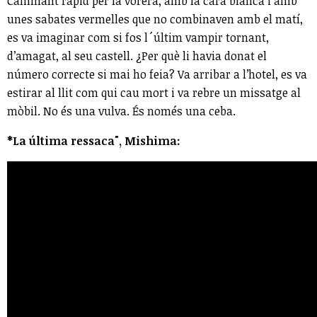
Caminant ràpid per la vorera, amb la cara blanca i amb
unes sabates vermelles que no combinaven amb el matí,
es va imaginar com si fos l´últim vampir tornant,
d’amagat, al seu castell. ¿Per què li havia donat el
número correcte si mai ho feia? Va arribar a l’hotel, es va
estirar al llit com qui cau mort i va rebre un missatge al
mòbil. No és una vulva. És només una ceba.
*La última ressaca", Mishima: