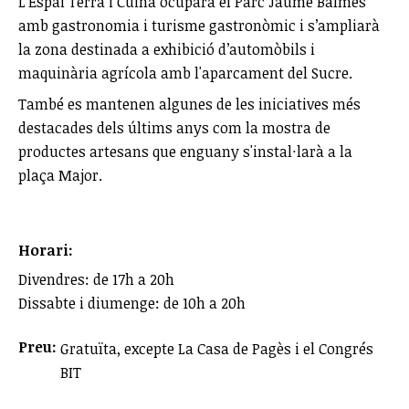
L'Espai Terra i Cuina ocuparà el Parc Jaume Balmes
amb gastronomia i turisme gastronòmic i s’ampliarà
la zona destinada a exhibició d’automòbils i
maquinària agrícola amb l'aparcament del Sucre.
També es mantenen algunes de les iniciatives més
destacades dels últims anys com la mostra de
productes artesans que enguany s'instal·larà a la
plaça Major.
Horari:
Divendres: de 17h a 20h
Dissabte i diumenge: de 10h a 20h
Preu:
Gratuïta, excepte La Casa de Pagès i el Congrés
BIT