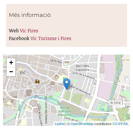
Més informació:
Web
Vic Fires
Facebook
Vic Turisme i Fires
+
−
Leaflet
| ©
OpenStreetMap
contributors
CC-BY-SA
,