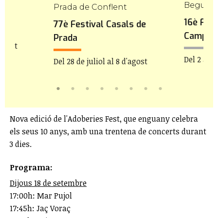
Begues
Prada de Conflent
 Món
16è Fest
77è Festival Casals de
Camp
Prada
'agost
Del 2 al 8
Del 28 de juliol al 8 d'agost
Nova edició de l'Adoberies Fest, que enguany celebra
els seus 10 anys, amb una trentena de concerts durant
3 dies.
Programa:
Dijous 18 de setembre
17:00h: Mar Pujol
17:45h: Jaç Voraç