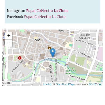
Instagram
Espai Col·lectiu La Clota
Facebook
Espai Col·lectiu La Clota
+
−
Leaflet
| ©
OpenStreetMap
contributors
CC-BY-SA
,