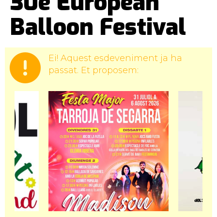
30è European
Balloon Festival
Ei! Aquest esdeveniment ja ha
passat. Et proposem: