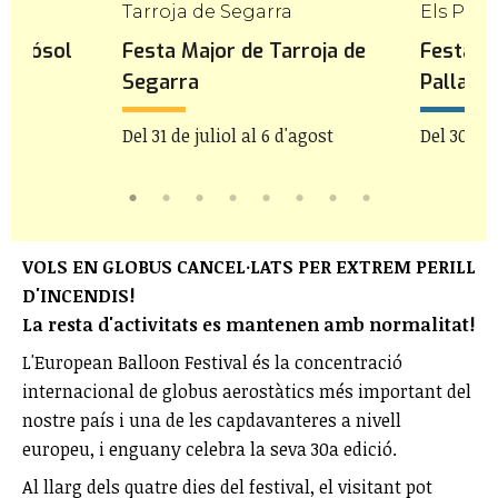
Tarroja de Segarra
Els Pall
a Gósol
Festa Major de Tarroja de
Festa M
Segarra
Pallare
Del 31 de juliol al 6 d'agost
Del 30 de 
VOLS EN GLOBUS CANCEL·LATS PER EXTREM PERILL
D'INCENDIS!
La resta d'activitats es mantenen amb normalitat!
L'European Balloon Festival és la concentració
internacional de globus aerostàtics més important del
nostre país i una de les capdavanteres a nivell
europeu, i enguany celebra la seva 30a edició.
Al llarg dels quatre dies del festival, el visitant pot