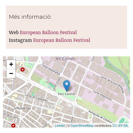
Més informació:
Web
European Balloon Festival
Instagram
European Balloon Festival
+
−
Leaflet
| ©
OpenStreetMap
contributors
CC-BY-SA
,