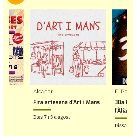
Alcanar
El Perel
Fira artesana d'Art i Mans
38a Fes
l’Àlia
Dies 7 i 8 d'agost
Dissabte 