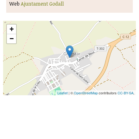
Web
Ajuntament Godall
+
−
Leaflet
| ©
OpenStreetMap
contributors
CC-BY-SA
,