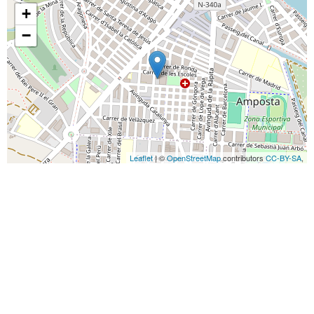
+
−
Leaflet
| ©
OpenStreetMap
contributors
CC-BY-SA
,