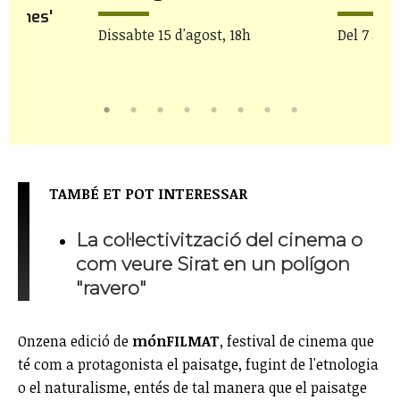
flames'
Dissabte 15 d'agost, 18h
Del 7 al 2
22h
TAMBÉ ET POT INTERESSAR
La col·lectivització del cinema o
com veure Sirat en un polígon
"ravero"
Onzena edició de
mónFILMAT
, festival de cinema que
té com a protagonista el paisatge, fugint de l'etnologia
o el naturalisme, entés de tal manera que el paisatge