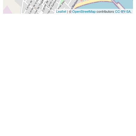
Leaflet
| ©
OpenStreetMap
contributors
CC-BY-SA
,