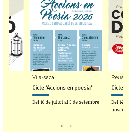
Vila-seca
Reus
Cicle 'Accions en poesia'
Cicle Co
Del 16 de juliol al 3 de setembre
Del 14 de 
novembr