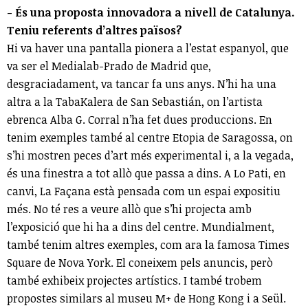
- És una proposta innovadora a nivell de Catalunya.
Teniu referents d’altres països?
Hi va haver una pantalla pionera a l’estat espanyol, que
va ser el Medialab-Prado de Madrid que,
desgraciadament, va tancar fa uns anys. N’hi ha una
altra a la TabaKalera de San Sebastián, on l’artista
ebrenca Alba G. Corral n’ha fet dues produccions. En
tenim exemples també al centre Etopia de Saragossa, on
s’hi mostren peces d’art més experimental i, a la vegada,
és una finestra a tot allò que passa a dins. A Lo Pati, en
canvi, La Façana està pensada com un espai expositiu
més. No té res a veure allò que s’hi projecta amb
l’exposició que hi ha a dins del centre. Mundialment,
també tenim altres exemples, com ara la famosa Times
Square de Nova York. El coneixem pels anuncis, però
també exhibeix projectes artístics. I també trobem
propostes similars al museu M+ de Hong Kong i a Seül.