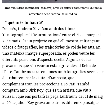
Irma Vilà Òdena (segona per l'esquerra) amb les artistes participants, durant la
presentació de La Façana | Foto: Cedida
- I què més hi haurà?
Després, tindrem Xavi Bou amb dos films:
'Ornitographies' i 'Murmurations' entre el 21 de març i el
21 de maig. És un projecte en què ell mostra, mitjançant
vídeos o fotografies, les trajectòries de vol de les aus. En
una mateixa imatge superposada, es poden veure les
diferents posicions d’aquests ocells. Algunes de les
gravacions que s’hi veuran estan gravades al Delta de
l’Ebre. També mostrarem lones amb fotografies seves que
distribuirem per la ciutat d’Amposta, que
complementaran les projeccions a Lo Pati. També
comptem amb Dirk Koy, que és un artista que viu a
Suïssa, i que ens portarà la peça 'Luftraum' del 21 de maig
al 20 de juliol. Koy grava amb drons diferents paisatges