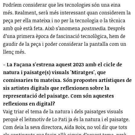
Podríem considerar que les tecnologies són una eina
més. Realment, serà més interessant quan considerem la
peça per ella mateixa i no per la tecnologia o la tècnica
amb què està feta. Això s’anomena
postmedia
. Després
d’una primera època de fascinació tecnològica, hem de
gaudir de la peça i poder considerar la pantalla com un
llenç més.
- La Façana s’estrena aquest 2023 amb el cicle de
natura i paisatge(s) visuals 'Miratges', que
comissaries tu mateixa. Són propostes artístiques de
sis artistes digitals que reflexionen sobre la
representació del paisatge. Com són aquestes
reflexions en digital?
Vaig triar el tema de la natura i dels paisatges visuals
perquè el leitmotiv de Lo Pati ja és la natura i el paisatge.
Com deia la seva directora, Aida Boix, no vol dir que tots
els continguts que facin allà siguin d’aquest tema, però,