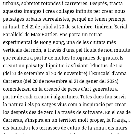
urbans, sobretot rotondes i carreteres. Després, tracta
aquestes imatges i crea collages infinits per crear nous
paisatges urbans surrealistes, perquè no tenen principi
ni final. Del 21 de juliol al 20 de setembre, tindrem 'Serial
Parallels' de Max Hattler. Ens porta un retrat
experimental de Hong Kong, una de les ciutats més
verticals del món, a través d’una pel·lícula de nou minuts
que realitza a partir de moltes fotografies de gratacels
creant un paisatge hipnòtic i asfixiant. 'Fluctus' de Lia
(del 21 de setembre al 20 de novembre) i 'Bancals' d’Anna
Carreras (del 20 de novembre al 21 de gener del 2024)
coincideixen en la creació de peces d’art generatiu a
partir de codi creatiu i algoritmes. Totes dues fan servir
la natura i els paisatges vius com a inspiració per crear-
los després des de zero i a través de software. En el cas de
Carreras, s’inspira en un territori molt proper, la Franja, i
els bancals i les terrasses de cultiu de la zona i els murs