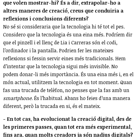
que volen mostrar-hi? És a dir, extrapolar-ho a
altres maneres de creació, creus que conduiria a
reflexions i conclusions diferents?
No sé si consideraria que la tecnologia hi té tot el pes.
Considero que la tecnologia és una eina més. Podríem dir
que el pinzell i el llenç de Lia i Carreras són el codi,
l’ordinador i la pantalla. Podrien fer les mateixes
reflexions si fessin servir eines més tradicionals. Hem
d’intentar que la tecnologia sigui més invisible. No
podem donar-li més importància. És una eina més i, en el
món actual, utilitzem la tecnologia en tot moment. Quan
fas una trucada de telèfon, no penses que la fas amb un
smartphone
. És l’habitual. Abans ho feies d’una manera
diferent, però la trucada en si, és el mateix.
- En tot cas, ha evolucionat la creació digital, des de
les primeres passes, quan tot era més experimental,
fins ara, quan molts creadors ja són nadius digitals?