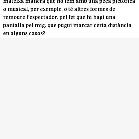
mateixa manera que ho fem amb una peça pictòrica
o musical, per exemple, o té altres formes de
remoure l’espectador, pel fet que hi hagi una
pantalla pel mig, que pugui marcar certa distància
en alguns casos?
No crec que això marqui distància, perquè ja estem molt
acostumats a les pantalles. Són un llenç més i ens
n’oblidem per veure-hi només el contingut. De fet, la
música també està mitjançada per la tecnologia, però no
hi pensem perquè ja ho tenim més assumit
- El context d’una pintura o d’una peça musical és el
mateix que el de l’espectador. En aquestes mostres
artístiques que s’observen a través d’una pantalla el
context és diferent, no hi comparteixes el mateix
espai. La possibilitat de crear vincles és la mateixa,
doncs?
En aquest cas, perquè fos així, hi cabrien les propostes