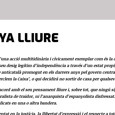
YA LLIURE
i d’una acció multitidinària i cívicament exemplar com és
eu desig legítim d’independència a través d’un estat propi,
 anticatalà promogut en els darrers anys pel govern centra
em la Caixa’, o qui decidirá no sortir de casa per qualsev
acord amb el seu pensament lliure i, sobre tot, que ningú s
ralista de traidor, ni l’anarquista d’espanyolista disfressat
olicats en una o altra bandera.
 en la justícia, la llibertat d’expressió i el respecte a to