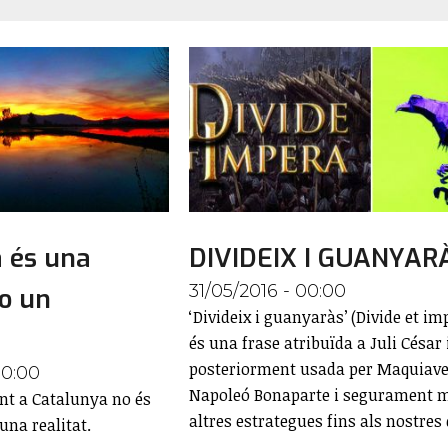
 és una
DIVIDEIX I GUANYAR
31/05/2016 - 00:00
no un
‘Divideix i guanyaràs’ (Divide et im
és una frase atribuïda a Juli César 
posteriorment usada per Maquiave
00:00
Napoleó Bonaparte i segurament m
int a Catalunya no és
altres estrategues fins als nostres 
una realitat.