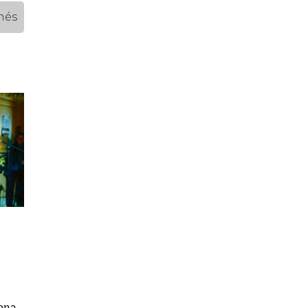
més
ona,