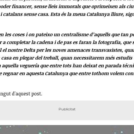
poder financer, sense lleis immorals que oprimeixen als ciu
 catalans sense casa. Esta és la meua Catalunya lliure, sigu
xen les coses i on pateixo un centralisme d’aquells que tan 
 a completar la cadena i de pas es faran la fotografia, qu
l el nostre Delta per les noves amenaces transvasistes, q
 casa en plegar del treball, quan necessitarem més estudis u
aquella veguería que entre tots han deixat en parada técni
 regnar en aquesta Catalunya que entre tothom volem constru
ingut d'aquest post.