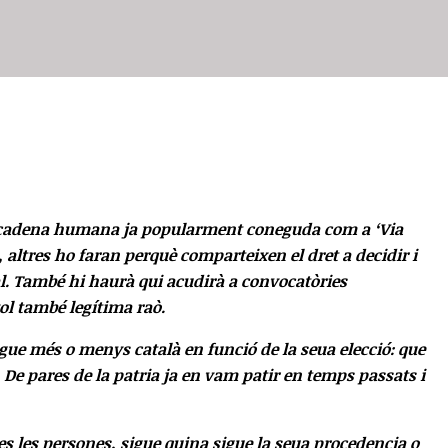
 la cadena humana ja popularment coneguda com a ‘Via
 altres ho faran perquè comparteixen el dret a decidir i
l. També hi haurà qui acudirà a convocatòries
ol també legítima raò.
igue més o menys català en funció de la seua elecció: que
. De pares de la patria ja en vam patir en temps passats i
tes les persones, sigue quina sigue la seua procedencia o