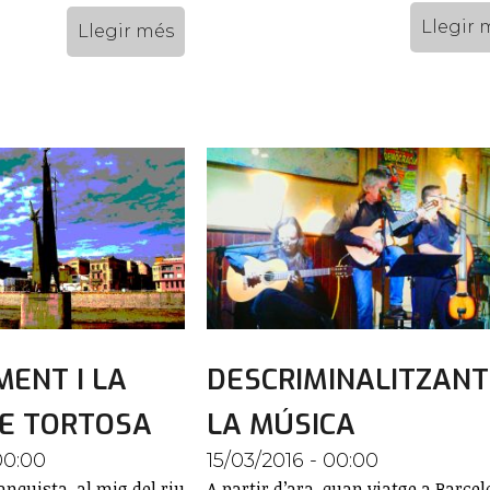
Llegir 
Llegir més
ENT I LA
DESCRIMINALITZANT
E TORTOSA
LA MÚSICA
00:00
15/03/2016 - 00:00
quista, al mig del riu
A partir d’ara, quan viatge a Barcel