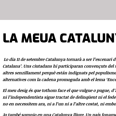
LA MEUA CATALUN
Lo dia 11 de setembre Catalunya tornarà a ser l’escenar
Catalana’. Uns ciutadans hi participaran convençuts del s
altres senzillament perquè están indignats pel populisme
alternatives com la cadena promoguda amb el lema ‘Encercl
El meu desig és que tothom face el que vulgue o pugue, d’
ni l’independentista sigue tractat de delinqüent ni el fede
no en necessitem ara, ni a l’un ni a l’altre costat, ni emb
Jo també somnio en una Catalunya lliure. Un país fonamentat