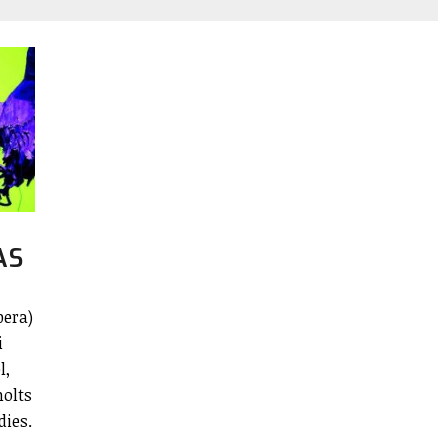
ÀS
pera)
i
l,
olts
dies.