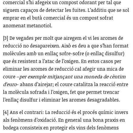
comercial s’hi afegeix un compost odorant per tal que
siguem capaços de detectar les fuites. L’additiu que se sol
emprar en el butà comercial és un compost sofrat
anomenat metanotiol.
[3] De vegades per molt que airegem el vi les aromes de
reducció no desapareixen. Això es deu a que s’han format
molècules amb un enllaç sofre-sofre (o enllaç disulfur)
que és resistent a l’atac de l’oxigen. En estos casos per
eliminar les aromes de reducció cal afegir una mica de
coure –
per exemple mitjançant una moneda de cèntim
d’euro
- abans d’airejar; el coure catalitza la reacció entre
la molècula sofrada i l’oxigen, fet que permet trencar
l’enllaç disulfur i eliminar les aromes desagradables.
[4] Ans el contrari: La reducció és el procés químic invers
als fenòmens d’oxidació. En general una bona praxis en
bodega consisteix en protegir els vins dels fenòmens