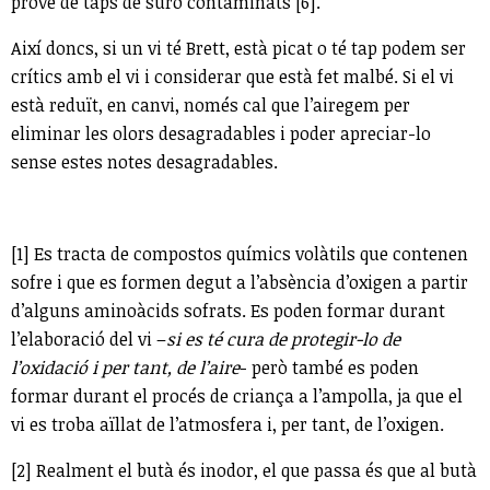
prové de taps de suro contaminats [6].
Així doncs, si un vi té Brett, està picat o té tap podem ser
crítics amb el vi i considerar que està fet malbé. Si el vi
està reduït, en canvi, només cal que l’airegem per
eliminar les olors desagradables i poder apreciar-lo
sense estes notes desagradables.
[1] Es tracta de compostos químics volàtils que contenen
sofre i que es formen degut a l’absència d’oxigen a partir
d’alguns aminoàcids sofrats. Es poden formar durant
l’elaboració del vi –
si es té cura de protegir-lo de
l’oxidació i per tant, de l’aire
- però també es poden
formar durant el procés de criança a l’ampolla, ja que el
vi es troba aïllat de l’atmosfera i, per tant, de l’oxigen.
[2] Realment el butà és inodor, el que passa és que al butà