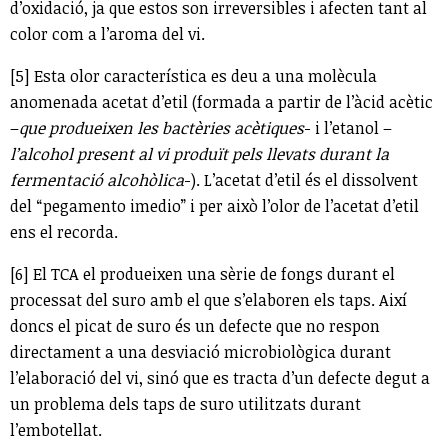
d’oxidació, ja que estos son irreversibles i afecten tant al
color com a l’aroma del vi.
[5] Esta olor característica es deu a una molècula
anomenada acetat d’etil (formada a partir de l’àcid acètic
–
que produeixen les bactèries acètiques
- i l’etanol –
l’alcohol present al vi produït pels llevats durant la
fermentació alcohòlica
-). L’acetat d’etil és el dissolvent
del “pegamento imedio” i per això l’olor de l’acetat d’etil
ens el recorda.
[6] El TCA el produeixen una sèrie de fongs durant el
processat del suro amb el que s’elaboren els taps. Així
doncs el picat de suro és un defecte que no respon
directament a una desviació microbiològica durant
l’elaboració del vi, sinó que es tracta d’un defecte degut a
un problema dels taps de suro utilitzats durant
l’embotellat.