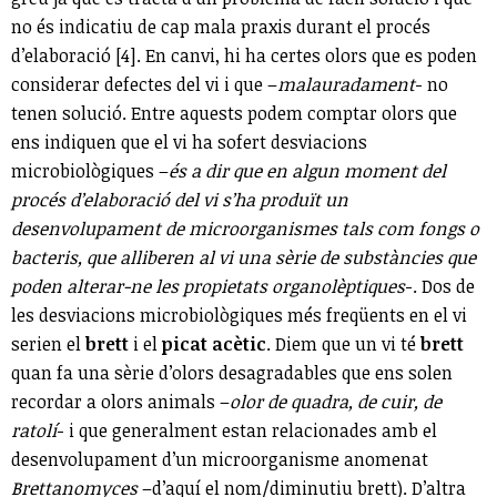
no és indicatiu de cap mala praxis durant el procés
d’elaboració [4]. En canvi, hi ha certes olors que es poden
considerar defectes del vi i que –
malauradament
- no
tenen solució. Entre aquests podem comptar olors que
ens indiquen que el vi ha sofert desviacions
microbiològiques –
és a dir que en algun moment del
procés d’elaboració del vi s’ha produït un
desenvolupament de microorganismes tals com fongs o
bacteris, que alliberen al vi una sèrie de substàncies que
poden alterar-ne les propietats organolèptiques
-. Dos de
les desviacions microbiològiques més freqüents en el vi
serien el
brett
i el
picat acètic
. Diem que un vi té
brett
quan fa una sèrie d’olors desagradables que ens solen
recordar a olors animals –
olor de quadra, de cuir, de
ratolí
- i que generalment estan relacionades amb el
desenvolupament d’un microorganisme anomenat
Brettanomyces
–d’aquí el nom/diminutiu brett). D’altra