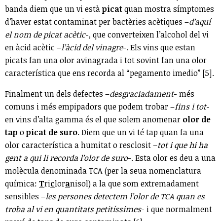
banda diem que un vi està
picat
quan mostra símptomes
d’haver estat contaminat per bactèries acètiques –
d’aquí
el nom de picat acètic
-, que converteixen l’alcohol del vi
en àcid acètic –
l’àcid del vinagre
-. Els vins que estan
picats fan una olor avinagrada i tot sovint fan una olor
característica que ens recorda al “pegamento imedio” [5].
Finalment un dels defectes –
desgraciadament
- més
comuns i més empipadors que podem trobar –
fins i tot
-
en vins d’alta gamma és el que solem anomenar
olor de
tap
o
picat de suro
. Diem que un vi té tap quan fa una
olor característica a humitat o resclosit –
tot i que hi ha
gent a qui li recorda l’olor de suro
-. Esta olor es deu a una
molècula denominada TCA (per la seua nomenclatura
química:
T
ri
c
lor
a
nisol) a la que som extremadament
sensibles –
les persones detectem l’olor de TCA quan es
troba al vi en quantitats petitíssimes
- i que normalment