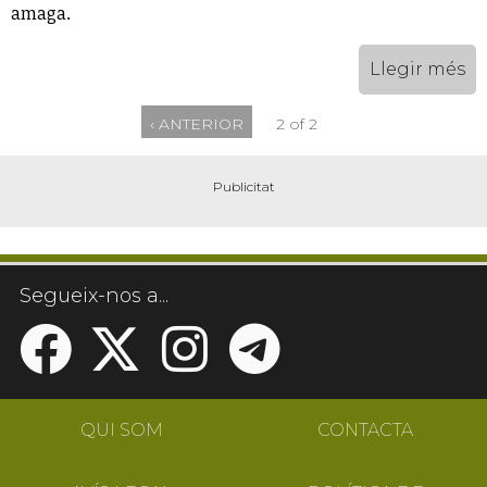
amaga.
Llegir més
‹ ANTERIOR
2 of 2
Segueix-nos a...
QUI SOM
CONTACTA