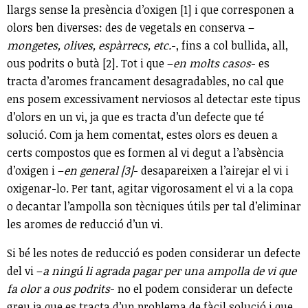
llargs sense la presència d’oxigen [1] i que corresponen a
olors ben diverses: des de vegetals en conserva –
mongetes, olives, espàrrecs, etc.
-, fins a col bullida, all,
ous podrits o butà [2]. Tot i que –
en molts casos
- es
tracta d’aromes francament desagradables, no cal que
ens posem excessivament nerviosos al detectar este tipus
d’olors en un vi, ja que es tracta d’un defecte que té
solució. Com ja hem comentat, estes olors es deuen a
certs compostos que es formen al vi degut a l’absència
d’oxigen i –
en general [3]
- desapareixen a l’airejar el vi i
oxigenar-lo. Per tant, agitar vigorosament el vi a la copa
o decantar l’ampolla son tècniques útils per tal d’eliminar
les aromes de reducció d’un vi.
Si bé les notes de reducció es poden considerar un defecte
del vi –
a ningú li agrada pagar per una ampolla de vi que
fa olor a ous podrits
- no el podem considerar un defecte
greu ja que es tracta d’un problema de fàcil solució i que