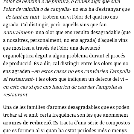
l’olor de benzina o de pintura, o coneix algú que odia
l’olor de vainilla o de canyella
- no ens ha d’estranyar que
–
de tant en tant
- trobem un vi l’olor del qual no ens
agrada. Cal distingir, però, aquells vins que fan –
naturalment
- una olor que ens resulta desagradable (que
a nosaltres, personalment, no ens agrada) d’aquells vins
que mostren a través de l’olor una desviació
organolèptica degut a algun problema durant el procés
de producció. És a dir; cal distingir entre les olors que no
ens agraden –
en estos casos no ens canviarien l’ampolla
al restaurant
- i les olors que indiquen un defecte del vi –
en este cas si que ens haurien de canviar l’ampolla al
restaurant
-.
Una de les famílies d’aromes desagradables que es poden
trobar al vi amb certa freqüència son les que anomenem
aromes de reducció
. Es tracta d’una sèrie de compostos
que es formen al vi quan ha estat períodes més o menys