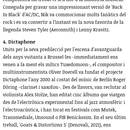
Coneguda per gravar una impressionant versió de 'Back
In Black' d’AC/DC, Nik va commocionar molts fanàtics del
rock i es va convertir a l’instant en la nova favorita de la
llegenda Steven Tyler (Aerosmith) i Lenny Kravitz.
4. Dictaphone
Units per la seva predilecció per l'escena d'avantguarda
dels anys vuitanta a Brussel·les -immediatament ens
venen a la ment els mítics Tuxedomoon-, el compositor i
multiinstrumentista Oliver Doerell va fundar el projecte
Dictaphone l'any 2000 al costat del músic de Berlín Roger
Döring -clarinet i saxofon-. Des de llavors, van reclutar al
violinista Alex Stolze, han editat cinc àlbums que viatgen
des de l'electrònica experimental fins al jazz atmosfèric i
l'electroacústica, i han tocat en festivals com Mutek,
Transmediale, Unsound o FIB Benicàssim. En el seu últim
treball, 'Goats & Distortions 5' (Denovali, 2021), ens