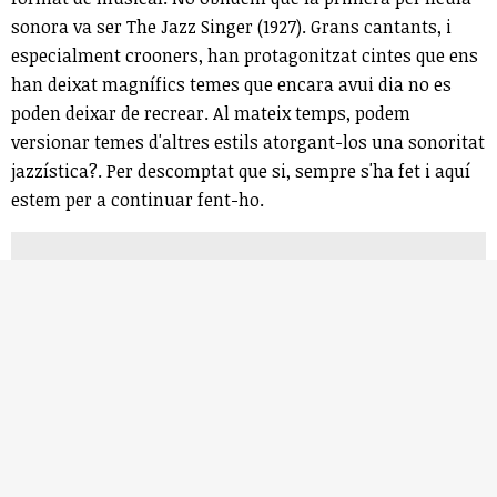
sonora va ser The Jazz Singer (1927). Grans cantants, i
especialment crooners, han protagonitzat cintes que ens
han deixat magnífics temes que encara avui dia no es
poden deixar de recrear. Al mateix temps, podem
versionar temes d'altres estils atorgant-los una sonoritat
jazzística?. Per descomptat que si, sempre s'ha fet i aquí
estem per a continuar fent-ho.
9. Mirla Riomar i Marcel Vallès
Riomar i Vallès comencen la seva trajectòria conjunta
l'any 2015 a Salvador de Bahia. Marcel, un guitarrista
inquiet que es trobava al Brasil en ple viatge d'immersió
musical, i Mirla, una cantant i compositora amb ganes
de compartir la riquesa de la seva cultura. El 2016, es