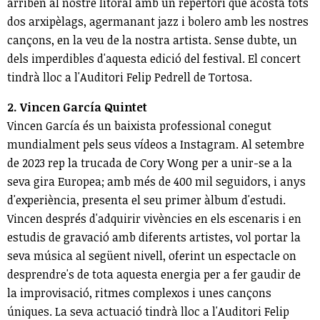
arriben al nostre litoral amb un repertori que acosta tots
dos arxipèlags, agermanant jazz i bolero amb les nostres
cançons, en la veu de la nostra artista. Sense dubte, un
dels imperdibles d'aquesta edició del festival. El concert
tindrà lloc a l'Auditori Felip Pedrell de Tortosa.
2. Vincen García Quintet
Vincen García és un baixista professional conegut
mundialment pels seus vídeos a Instagram. Al setembre
de 2023 rep la trucada de Cory Wong per a unir-se a la
seva gira Europea; amb més de 400 mil seguidors, i anys
d'experiència, presenta el seu primer àlbum d'estudi.
Vincen després d'adquirir vivències en els escenaris i en
estudis de gravació amb diferents artistes, vol portar la
seva música al següent nivell, oferint un espectacle on
desprendre's de tota aquesta energia per a fer gaudir de
la improvisació, ritmes complexos i unes cançons
úniques. La seva actuació tindrà lloc a l'Auditori Felip