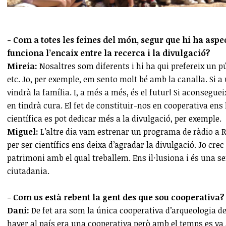
- Com a totes les feines del món, segur que hi ha as
funciona l’encaix entre la recerca i la divulgació?
Mireia:
Nosaltres som diferents i hi ha qui prefereix un p
etc. Jo, per exemple, em sento molt bé amb la canalla. Si a 
vindrà la família. I, a més a més, és el futur! Si aconseguei
en tindrà cura. El fet de constituir-nos en cooperativa en
científica es pot dedicar més a la divulgació, per exemple.
Miguel:
L’altre dia vam estrenar un programa de ràdio a R
per ser científics ens deixa d’agradar la divulgació. Jo cre
patrimoni amb el qual treballem. Ens il·lusiona i és una s
ciutadania.
- Com us està rebent la gent des que sou cooperativa?
Dani:
De fet ara som la única cooperativa d’arqueologia d
haver al país era una cooperativa però amb el temps es va