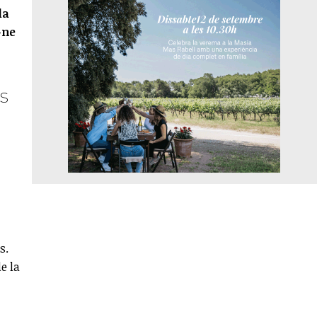
la
-ne
s
s.
e la