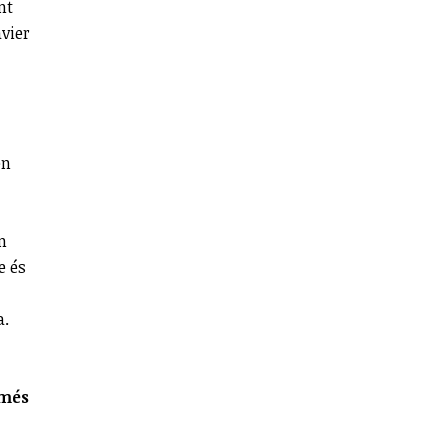
nt
avier
en
m
e és
a.
 més