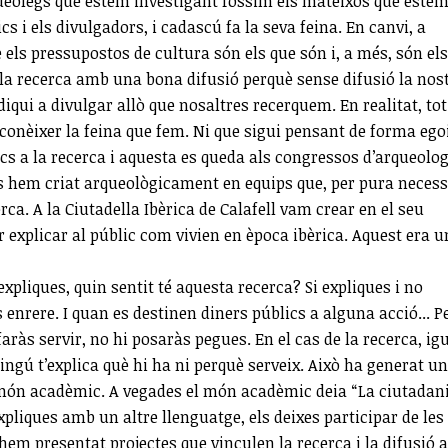
queòlegs que estem investigant fóssim els mateixos que este
ics i els divulgadors, i cadascú fa la seva feina. En canvi, a
 els pressupostos de cultura són els que són i, a més, són els
la recerca amb una bona difusió perquè sense difusió la nos
diqui a divulgar allò que nosaltres recerquem. En realitat, tot
 conèixer la feina que fem. Ni que sigui pensant de forma ego
cs a la recerca i aquesta es queda als congressos d’arqueolog
s hem criat arqueològicament en equips que, per pura necess
ca. A la Ciutadella Ibèrica de Calafell vam crear en el seu
r explicar al públic com vivien en època ibèrica. Aquest era u
l’expliques, quin sentit té aquesta recerca? Si expliques i no
nrere. I quan es destinen diners públics a alguna acció... P
ràs servir, no hi posaràs pegues. En el cas de la recerca, igu
ingú t’explica què hi ha ni perquè serveix. Això ha generat un
l món acadèmic. A vegades el món acadèmic deia “La ciutadan
pliques amb un altre llenguatge, els deixes participar de les
hem presentat projectes que vinculen la recerca i la difusió a