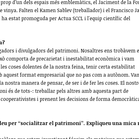
 prop d’un dels espais més emblemàtics, el Jaciment de la Fo
vinya. Falten el Kamen Sablev (treballador) i el Francisco J
a ha estat promoguda per Actua SCCL i l'equip científic del
a?
tigadors i divulgadors del patrimoni. Nosaltres ens trobàvem 
ò comporta de precarietat i inestabilitat econòmica i vam
es coses dolentes de la nostra feina, tenir certa estabilitat
mb aquest format empresarial que no pas com a autònom. Va
a nostra manera de pensar, de ser i de fer les coses. El nostr
ni és de tots-: treballar pels altres amb aquesta part de
rs cooperativistes i prenent les decisions de forma democràtic
alleu per “socialitzar el patrimoni”. Expliqueu una mica