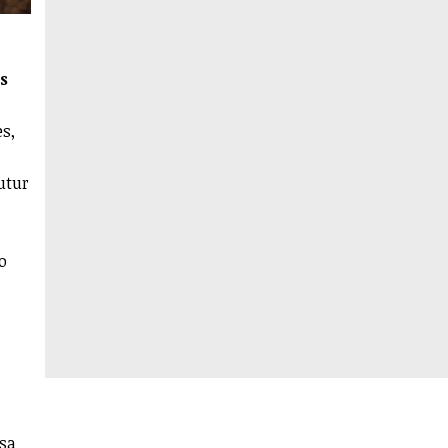
s
ès,
futur
o
esa