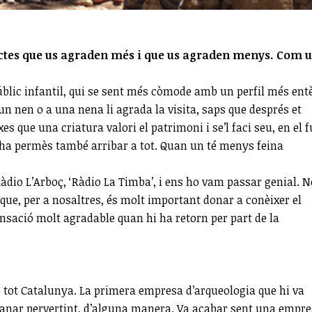
pectes que us agraden més i que us agraden menys. Com u
úblic infantil, qui se sent més còmode amb un perfil més ent
un nen o a una nena li agrada la visita, saps que després et
xes que una criatura valori el patrimoni i se’l faci seu, en el 
s ha permès també arribar a tot. Quan un té menys feina
àdio L’Arboç, ‘Ràdio La Timba’, i ens ho vam passar genial. N
c que, per a nosaltres, és molt important donar a conèixer el
ensació molt agradable quan hi ha retorn per part de la
e tot Catalunya. La primera empresa d’arqueologia que hi va
 anar pervertint, d’alguna manera. Va acabar sent una empr