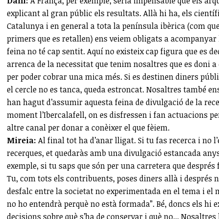
Dani:
A França, per exemple, seria impensable que els ar
explicant al gran públic els resultats. Allà hi ha, els científ
Catalunya i en general a tota la península ibèrica (com que
primers que es retallen) ens veiem obligats a acompanyar 
feina no té cap sentit. Aquí no existeix cap figura que es de
arrenca de la necessitat que tenim nosaltres que es doni a
per poder cobrar una mica més. Si es destinen diners públi
el cercle no es tanca, queda estroncat. Nosaltres també en
han hagut d’assumir aquesta feina de divulgació de la recer
moment l’Ibercalafell, on es disfressen i fan actuacions pe
altre canal per donar a conèixer el que fèiem.
Mireia:
Al final tot ha d’anar lligat. Si tu fas recerca i no 
recerques, et quedaràs amb una divulgació estancada anys e
exemple, si tu saps que són per una carretera que després fa
Tu, com tots els contribuents, poses diners allà i després n
desfalc entre la societat no experimentada en el tema i e
no ho entendrà perquè no està formada”. Bé, doncs els hi ex
decisions sobre què s’ha de conservar i què no... Nosaltres 