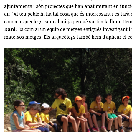
ajuntaments i són projectes que han anat mutant en funció 
dir “Al teu poble hi ha tal cosa que és interessant i es farà e
com a arqueòlegs, som el mitjà perquè surti a la llum. Hem
Dani:
És com si un equip de metges estigués investigant 
mateixos metges! Els arqueòlegs també hem d’aplicar el con