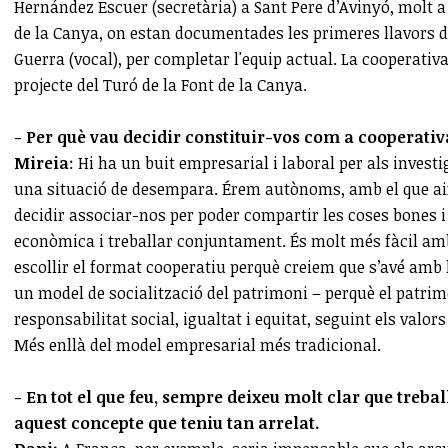
Hernández Escuer (secretària) a Sant Pere d’Avinyó, molt a
de la Canya, on estan documentades les primeres llavors de 
Guerra (vocal), per completar l'equip actual. La cooperativ
projecte del Turó de la Font de la Canya.
- Per què vau decidir constituir-vos com a cooperativ
Mireia
: Hi ha un buit empresarial i laboral per als inves
una situació de desempara. Érem autònoms, amb el que aix
decidir associar-nos per poder compartir les coses bones i l
econòmica i treballar conjuntament. És molt més fàcil a
escollir el format cooperatiu perquè creiem que s’avé amb l
un model de socialització del patrimoni – perquè el patrimo
responsabilitat social, igualtat i equitat, seguint els valo
Més enllà del model empresarial més tradicional.
- En tot el que feu, sempre deixeu molt clar que treb
aquest concepte que teniu tan arrelat.