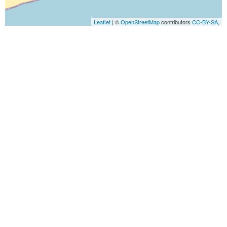
Leaflet
| ©
OpenStreetMap
contributors
CC-BY-SA
,