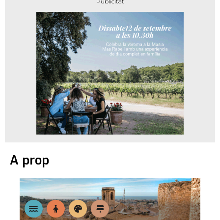
A prop