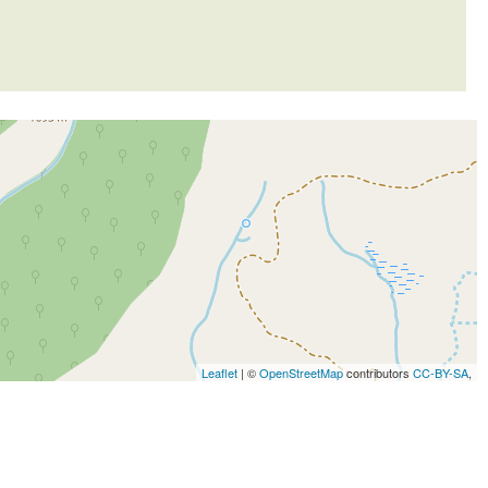
Leaflet
| ©
OpenStreetMap
contributors
CC-BY-SA
,