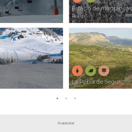
En
Natura
Estació de muntanya 
família
Rialp
En
Natura
Pobles
La Pobla de Segur
família
amb
encant