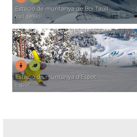
En
Natura
Estació de muntanya de Boí Taüll
família
Vall de Boí
En
Natura
Estació de muntanya d'Espot
família
Espot