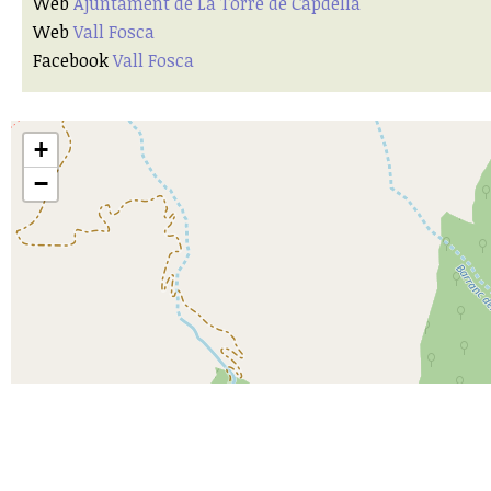
Web
Ajuntament de La Torre de Capdella
Web
Vall Fosca
Facebook
Vall Fosca
+
−