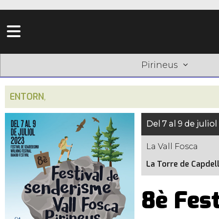
Pirineus
ENTORN
,
Del 7 al 9 de juliol
La Vall Fosca
La Torre de Capdel
8è Fest