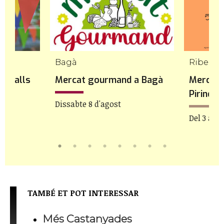
Bagà
ravalls
Mercat gourmand a Bagà
Mercat 
Pirineu
Dissabte 8 d'agost
Del 3 a 8 
TAMBÉ ET POT INTERESSAR
Més Castanyades