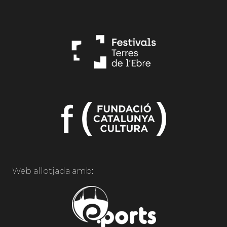
Web allotjada amb: