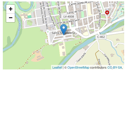
+
−
Leaflet
| ©
OpenStreetMap
contributors
CC-BY-SA
,