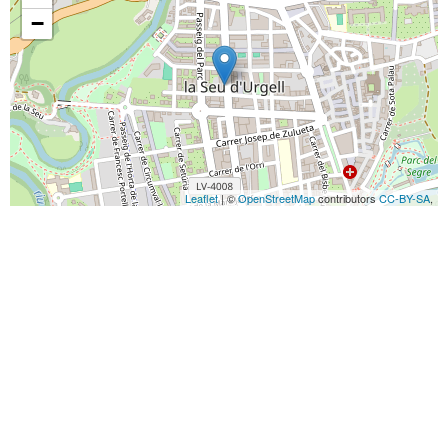
−
Leaflet
| ©
OpenStreetMap
contributors
CC-BY-SA
,