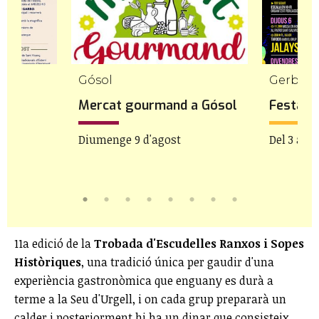
Gósol
Gerb
rri
Mercat gourmand a Gósol
Festa M
Diumenge 9 d'agost
Del 3 al 9
11a edició de la
Trobada d'Escudelles Ranxos i Sopes
Històriques
, una tradició única per gaudir d'una
experiència gastronòmica que enguany es durà a
terme a la Seu d'Urgell, i on cada grup prepararà un
calder i posteriorment hi ha un dinar que consisteix