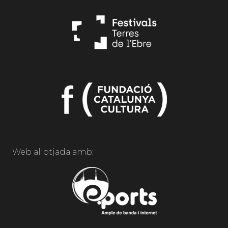
Web allotjada amb: