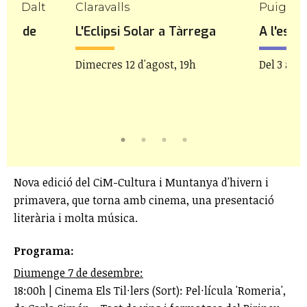
 de Dalt
Claravalls
Puigcer
bles de
L'Eclipsi Solar a Tàrrega
A l'estiu
Dimecres 12 d'agost, 19h
Del 3 al 2
Nova edició del CiM-Cultura i Muntanya d'hivern i
primavera, que torna amb cinema, una presentació
literària i molta música.
Programa:
Diumenge 7 de desembre:
18:00h | Cinema Els Til·lers (Sort): Pel·lícula 'Romeria',