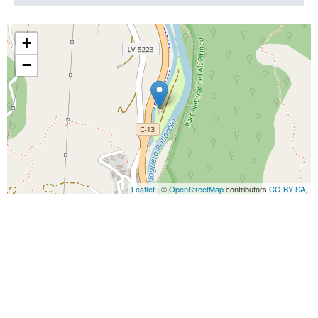
+
−
Leaflet
| ©
OpenStreetMap
contributors
CC-BY-SA
,