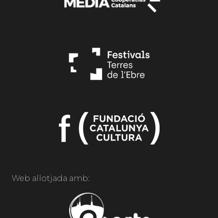
Web allotjada amb: