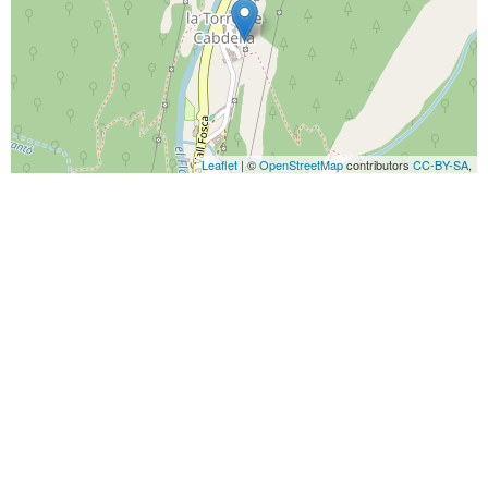
Leaflet
| ©
OpenStreetMap
contributors
CC-BY-SA
,