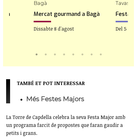
a
Bagà
Tavasca
zina
Mercat gourmand a Bagà
Festa M
Dissabte 8 d'agost
Del 5 al 8
TAMBÉ ET POT INTERESSAR
Més Festes Majors
La Torre de Capdella celebra la seva Festa Major amb
un programa farcit de propostes que faran gaudir a
petits i grans.