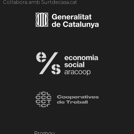
Col·labora amb Surtdecasa.cat
Promou: