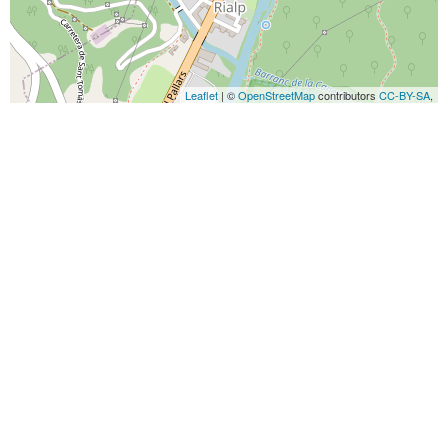
Leaflet
| ©
OpenStreetMap
contributors
CC-BY-SA
,