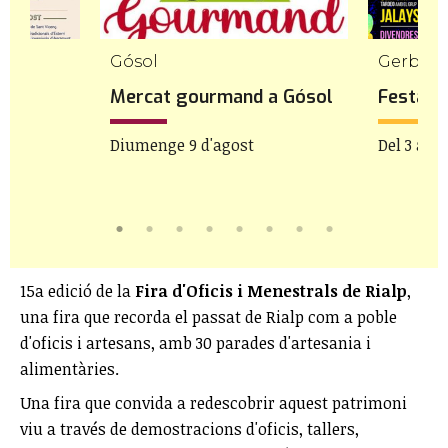
Gósol
Gerb
rri
Mercat gourmand a Gósol
Festa M
Diumenge 9 d'agost
Del 3 al 9
15a edició de la
Fira d'Oficis i Menestrals de Rialp
,
una fira que recorda el passat de Rialp com a poble
d'oficis i artesans, amb 30 parades d'artesania i
alimentàries.
Una fira que convida a redescobrir aquest patrimoni
viu a través de demostracions d'oficis, tallers,