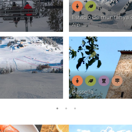
En
Natura
Estació de muntanya 
família
Alp
En
Natura
Patrimoni
Pobles
Bassella
família
amb
encant