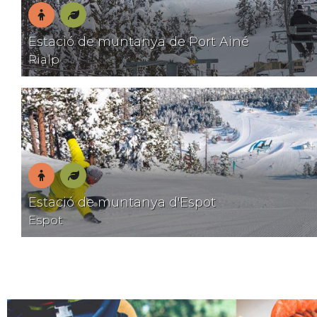
En
Natura
Estació de muntanya de Port Ainé
família
Rialp
En
Natura
Estació de muntanya d'Espot
família
Espot