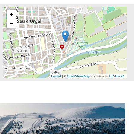
+
−
Leaflet
| ©
OpenStreetMap
contributors
CC-BY-SA
,