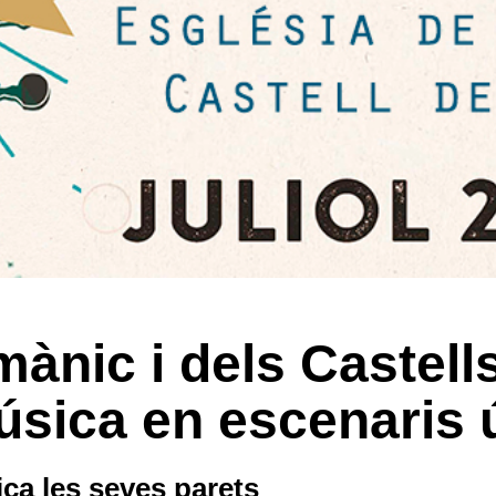
omànic i dels Castell
música en escenaris 
ca les seves parets