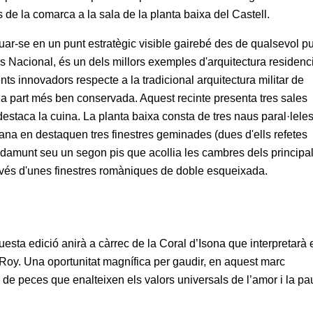
ns de la comarca a la sala de la planta baixa del Castell.
uar-se en un punt estratègic visible gairebé des de qualsevol p
ès Nacional, és un dels millors exemples d'arquitectura residenc
s innovadors respecte a la tradicional arquitectura militar de
la part més ben conservada. Aquest recinte presenta tres sales
staca la cuina. La planta baixa consta de tres naus paral·leles
ana en destaquen tres finestres geminades (dues d'ells refetes
 damunt seu un segon pis que acollia les cambres dels principa
través d'unes finestres romàniques de doble esqueixada.
uesta edició anirà a càrrec de la Coral d’Isona que interpretarà 
 Roy. Una oportunitat magnífica per gaudir, en aquest marc
de peces que enalteixen els valors universals de l’amor i la pa