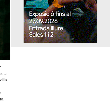
n
s la
illa
é
ora