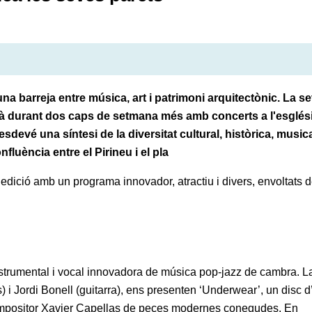
una barreja entre música, art i patrimoni arquitectònic. La s
inuarà durant dos caps de setmana més amb concerts a l'esglés
esdevé una síntesi de la diversitat cultural, històrica, musica
fluència entre el Pirineu i el pla
 edició amb un programa innovador, atractiu i divers, envoltats 
instrumental i vocal innovadora de música pop-jazz de cambra. L
i Jordi Bonell (guitarra), ens presenten ‘Underwear’, un disc d’
 compositor Xavier Capellas de peces modernes conegudes. En