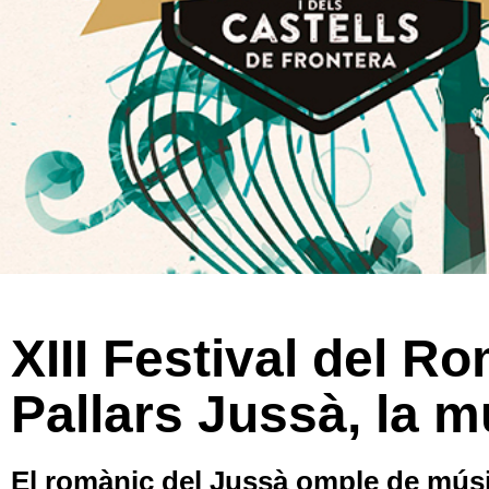
XIII Festival del R
Pallars Jussà, la 
El romànic del Jussà omple de músi