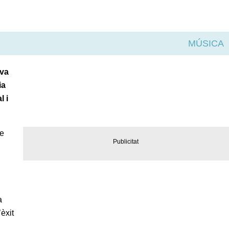
MÚSICA
eva
ia
l i
de
a
èxit