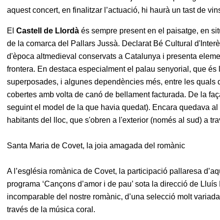
aquest concert, en finalitzar l’actuació, hi haurà un tast de vi
El
Castell de Llordà
és sempre present en el paisatge, en sit
de la comarca del Pallars Jussà. Declarat Bé Cultural d'Inter
d'època altmedieval conservats a Catalunya i presenta element
frontera. En destaca especialment el palau senyorial, que és 
superposades, i algunes dependències més, entre les quals de
cobertes amb volta de canó de bellament facturada. De la faç
seguint el model de la que havia quedat). Encara quedava al
habitants del lloc, que s'obren a l'exterior (només al sud) a 
Santa Maria de Covet, la joia amagada del romànic
A l’església romànica de Covet, la participació pallaresa d’aq
programa ‘Cançons d’amor i de pau’ sota la direcció de Lluís
incomparable del nostre romànic, d’una selecció molt variada 
través de la música coral.