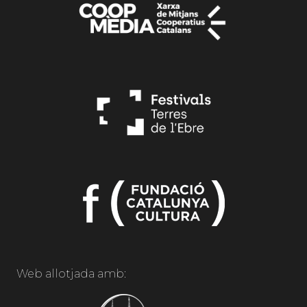
Web allotjada amb: