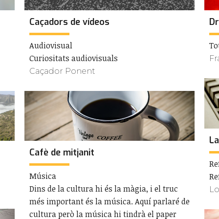
Caçadors de vídeos
Dr
Audiovisual
To
Curiositats audiovisuals
Fr
Caçador Ponent
La
Cafè de mitjanit
Re
Música
Re
Dins de la cultura hi és la màgia, i el truc
Lo
més important és la música. Aquí parlaré de
cultura però la música hi tindrà el paper