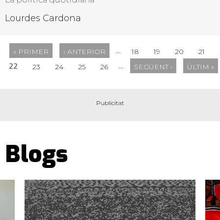
Lourdes Cardona
…
« PRIMER
‹ ANTERIOR
18
19
20
21
…
22
23
24
25
26
SEGÜENT ›
ÚLTIM »
Blogs