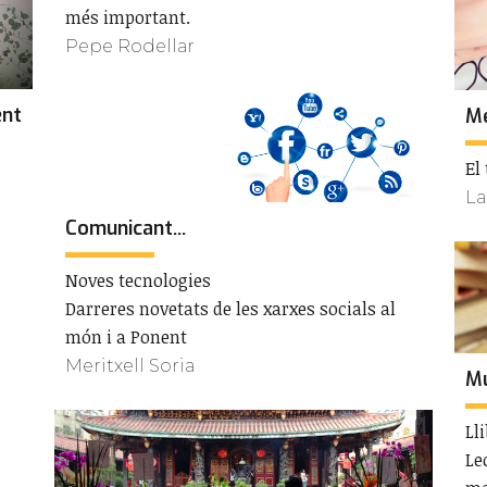
més important.
Pepe Rodellar
ent
Me
El
La
Comunicant...
Noves tecnologies
Darreres novetats de les xarxes socials al
món i a Ponent
Meritxell Soria
Mu
Ll
Le