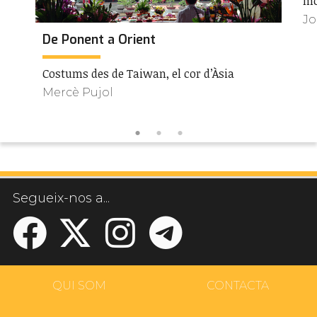
mo
Jo
De Ponent a Orient
Costums des de Taiwan, el cor d’Àsia
Mercè Pujol
Segueix-nos a...
QUI SOM
CONTACTA