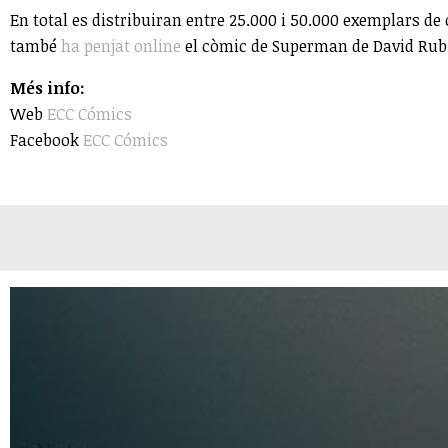
En total es distribuiran entre 25.000 i 50.000 exemplars de 
també
ha penjat online
el còmic de Superman de David Rubin
Més info:
Web
ECC Cómics
Facebook
ECC Cómics