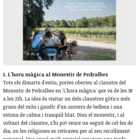
1. L'hora màgica al Monestir de Pedralbes
Tots els dimarts d'estiu, portes obertes al claustre del
Monestir de Pedralbes en 'L'hora màgica' que va de les 18
a les 21h. La idea és visitar un dels claustres gòtics més
grans del món i gaudir d'un univers de bellesa i una
estona de calma i tranquil·litat. Dins el monestir, i al
voltant del claustre, s’hi pot veure un seguit de cel·les de
dia, on les religioses es retiraven per al seu recolliment
personal. Una opció molt especial per viure una tarda