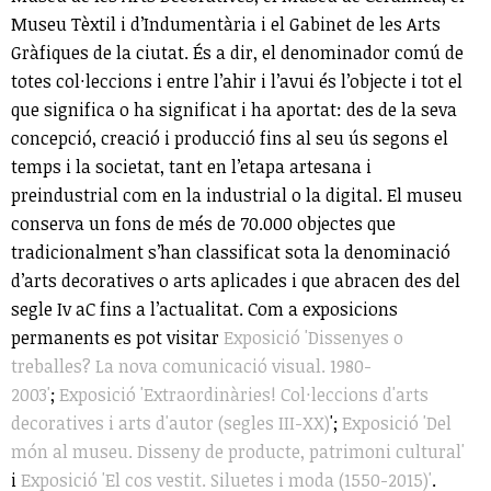
Museu Tèxtil i d’Indumentària i el Gabinet de les Arts
Gràfiques de la ciutat. És a dir, el denominador comú de
totes col·leccions i entre l’ahir i l’avui és l’objecte i tot el
que significa o ha significat i ha aportat: des de la seva
concepció, creació i producció fins al seu ús segons el
temps i la societat, tant en l’etapa artesana i
preindustrial com en la industrial o la digital. El museu
conserva un fons de més de 70.000 objectes que
tradicionalment s’han classificat sota la denominació
d’arts decoratives o arts aplicades i que abracen des del
segle Iv aC fins a l’actualitat. Com a exposicions
permanents es pot visitar
Exposició 'Dissenyes o
treballes? La nova comunicació visual. 1980-
2003'
;
Exposició 'Extraordinàries! Col·leccions d'arts
decoratives i arts d'autor (segles III-XX)
';
Exposició 'Del
món al museu. Disseny de producte, patrimoni cultural'
i
Exposició 'El cos vestit. Siluetes i moda (1550-2015)'
.