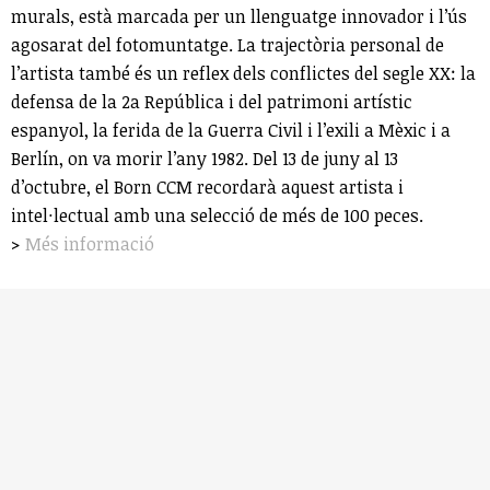
murals, està marcada per un llenguatge innovador i l’ús
agosarat del fotomuntatge. La trajectòria personal de
l’artista també és un reflex dels conflictes del segle XX: la
defensa de la 2a República i del patrimoni artístic
espanyol, la ferida de la Guerra Civil i l’exili a Mèxic i a
Berlín, on va morir l’any 1982. Del 13 de juny al 13
d’octubre, el Born CCM recordarà aquest artista i
intel·lectual amb una selecció de més de 100 peces.
>
Més informació
9. Festes dels barris
Saps que hi ha més de 70 festes majors a Barcelona
enguany repartides pels barris? Una de les més
destacades a l'estiu són les festes majors del Raval. La
festa és en honor de la Mare de Déu del Carme, patrona
de la principal parròquia del barri. La rambla del Raval és
un dels escenaris principals de les celebracions que