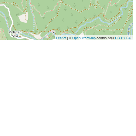
Leaflet
| ©
OpenStreetMap
contributors
CC-BY-SA
,