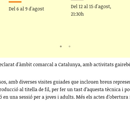
Del 12 al 15 d'agost,
Del 6 al 9 d'agost
21:30h
c declarat d'àmbit comarcal a Catalunya, amb activitats gaireb
sos, amb diverses visites guiades que inclouen breus represen
introducció al titella de fil, per fer un tast d’aquesta tècnica
 en una sessió per a joves i adults. Més els actes d’obertura i