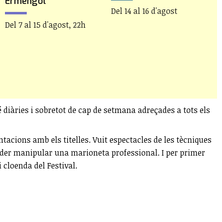
Ermengol
c
Del 14 al 16 d'agost
m
Del 7 al 15 d'agost, 22h
D
1
é diàries i sobretot de cap de setmana adreçades a tots els
tacions amb els titelles. Vuit espectacles de les tècniques
 i poder manipular una marioneta professional. I per primer
 cloenda del Festival.