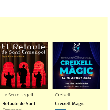
La Seu d'Urgell
Creixell
Retaule de Sant
Creixell Màgic
E