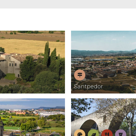
Pobles
Santpedor
amb
encant