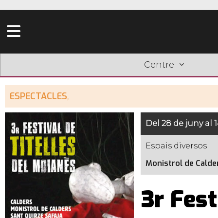
Centre
ESPECTACLES
,
Del 28 de juny al 1
Espais diversos
Monistrol de Calde
3r Fest