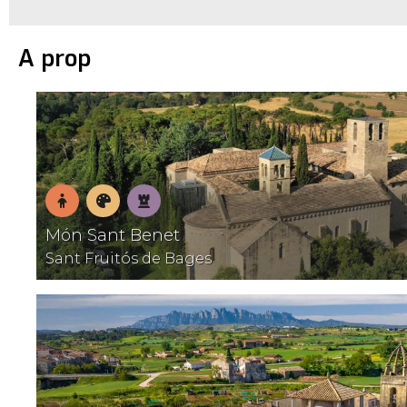
A prop
En
Museus
Patrimoni
Món Sant Benet
família
Sant Fruitós de Bages