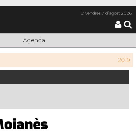
Divendres
7 d’agost 2026
Agenda
2019
 Moianès