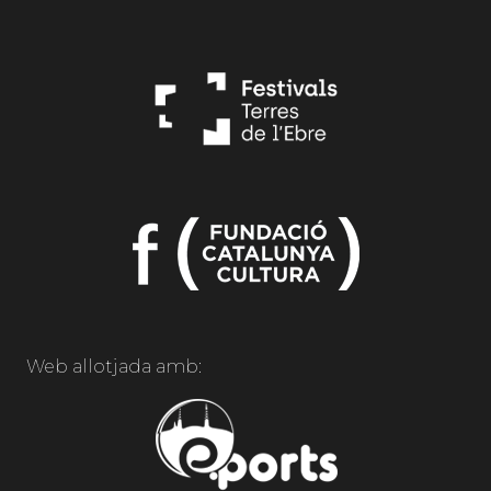
Web allotjada amb: