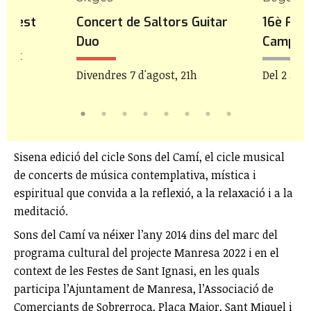
icFest
Concert de Saltors Guitar
16è Fest
Duo
Camp
agost
Divendres 7 d'agost, 21h
Del 2 al 8
Sisena edició del cicle Sons del Camí, el cicle musical
de concerts de música contemplativa, mística i
espiritual que convida a la reflexió, a la relaxació i a la
meditació.
Sons del Camí va néixer l’any 2014 dins del marc del
programa cultural del projecte Manresa 2022 i en el
context de les Festes de Sant Ignasi, en les quals
participa l’Ajuntament de Manresa, l’Associació de
Comerciants de Sobrerroca, Plaça Major, Sant Miquel i