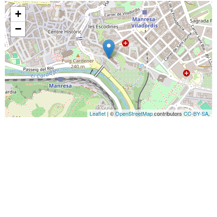
+
−
Leaflet
| ©
OpenStreetMap
contributors
CC-BY-SA
,