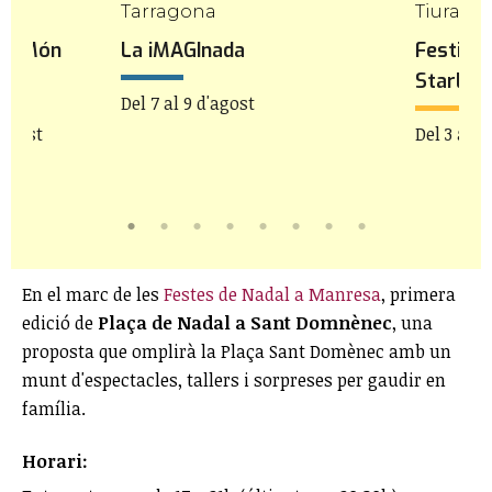
ges
Tarragona
Tiurana
 al Món
La iMAGInada
Festiva
Starligh
Del 7 al 9 d'agost
'agost
Del 3 al 1
En el marc de les
Festes de Nadal a Manresa
, primera
edició de
Plaça de Nadal a Sant Domnènec
, una
proposta que omplirà la Plaça Sant Domènec amb un
munt d'espectacles, tallers i sorpreses per gaudir en
família.
Horari: