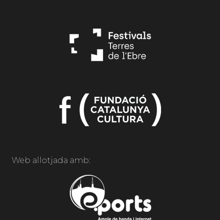
Web allotjada amb: