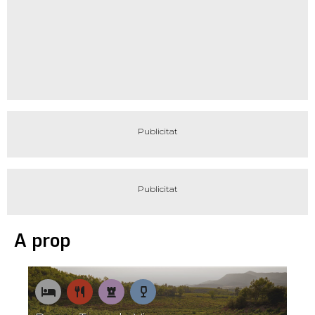
A prop
On
On
Patrimoni
Tastos