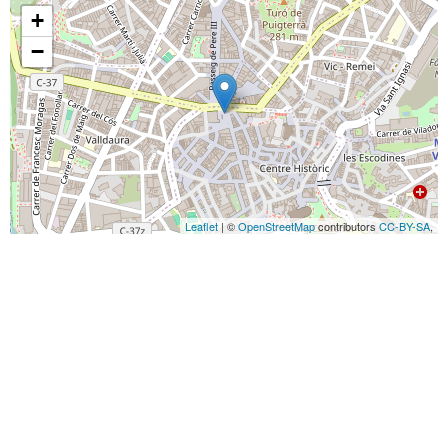
+
−
Leaflet
| ©
OpenStreetMap
contributors
CC-BY-SA
,