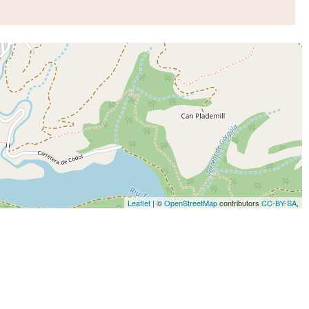
Leaflet
| ©
OpenStreetMap
contributors
CC-BY-SA
,