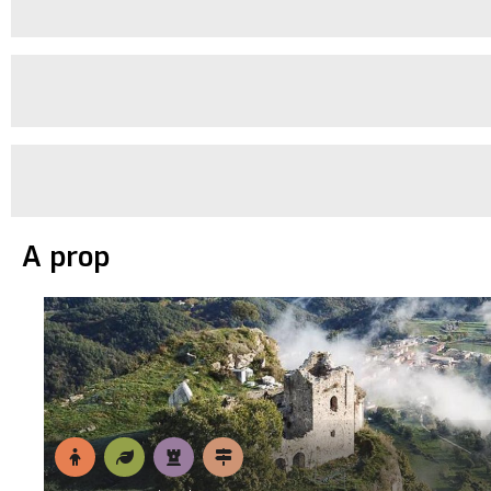
A prop
En
Natura
Patrimoni
Pobles