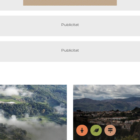
En
Natura
Pobles