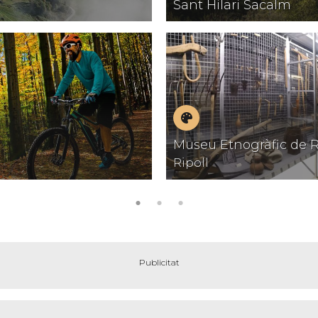
Sant Hilari Sacalm
família
amb
encant
Museus
Museu Etnogràfic de R
Ripoll