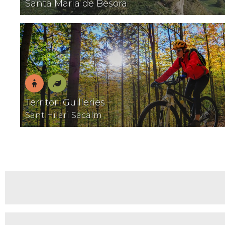
Santa Maria de Besora
família
amb
encant
En
Natura
Territori Guilleries
família
Sant Hilari Sacalm