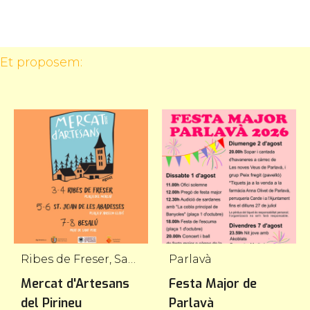
 Et proposem:
Ribes de Freser, Sant Joan de les Abadesses, Besalú
Parlavà
Mercat d'Artesans
Festa Major de
del Pirineu
Parlavà