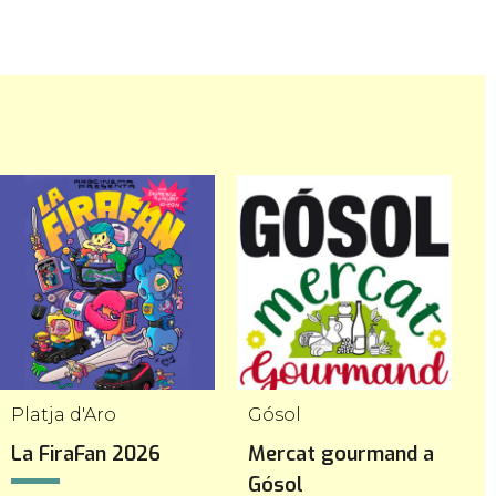
Platja d'Aro
Gósol
L
La FiraFan 2026
Mercat gourmand a
F
Gósol
M