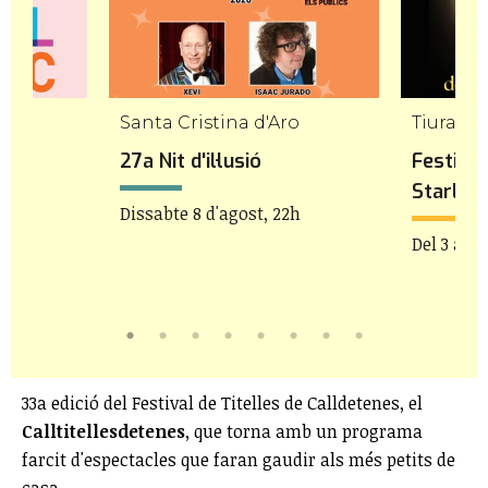
Santa Cristina d'Aro
Tiurana
27a Nit d'il·lusió
Festiva
Starligh
Dissabte 8 d'agost, 22h
Del 3 al 1
33a edició del Festival de Titelles de Calldetenes, el
Calltitellesdetenes
, que torna amb un programa
farcit d'espectacles que faran gaudir als més petits de