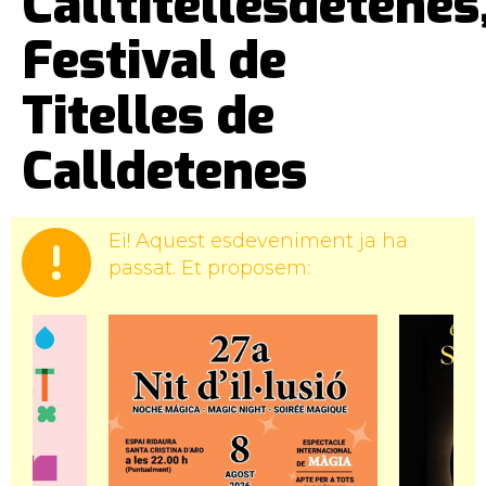
Calltitellesdetenes
Festival de
Titelles de
Calldetenes
Ei! Aquest esdeveniment ja ha
passat. Et proposem: