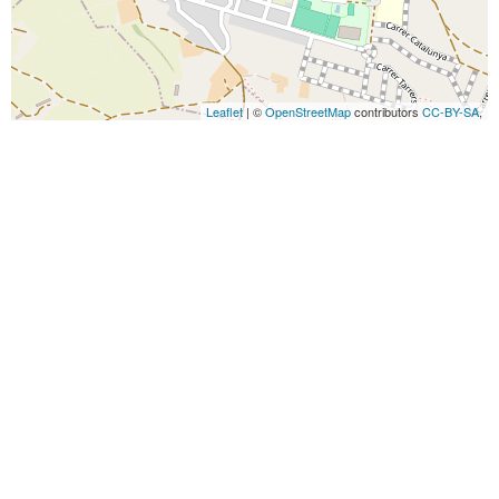
Leaflet
| ©
OpenStreetMap
contributors
CC-BY-SA
,