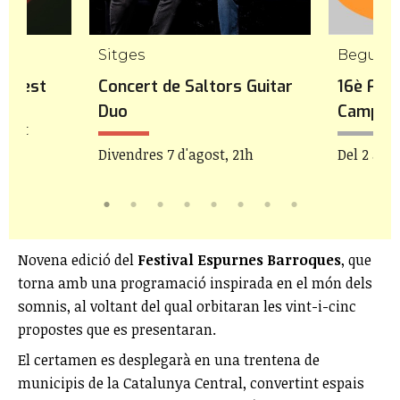
mp
Sitges
Begues
icFest
Concert de Saltors Guitar
16è Fest
Duo
Camp
agost
Divendres 7 d'agost, 21h
Del 2 al 8
Novena edició del
Festival Espurnes Barroques
, que
torna amb una programació inspirada en el món dels
somnis, al voltant del qual orbitaran les vint-i-cinc
propostes que es presentaran.
El certamen es desplegarà en una trentena de
municipis de la Catalunya Central, convertint espais