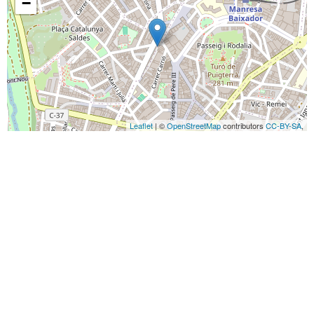
−
Leaflet
| ©
OpenStreetMap
contributors
CC-BY-SA
,