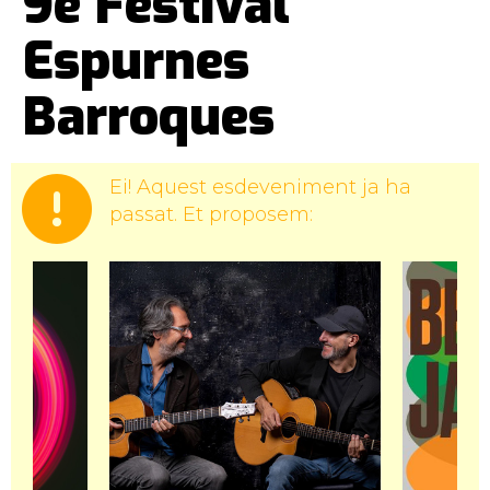
9è Festival
Espurnes
Barroques
Ei! Aquest esdeveniment ja ha
passat. Et proposem: