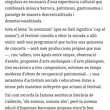
singulars en escenaris d'una experiència cultural que
combinarà música barroca, patrimoni, gastronomia i
paisatge de manera descentralitzada i
desestacionalitzada.
Sota el lema "In somnium" (que en llatí significa "cap al
somni"), el festival convida a obrir la mirada a allò
oníric amb una programació que inclou una quinzena
de concerts —amb més produccions pròpies que mai
—, cinc tallers, tres àpats entre vinyes, observació
d'estels, propostes d'arts escèniques i d'arts plàstiques,
tres encàrrecs a tres compositors, estrenes en temps
moderns d'obres de recuperació patrimonial… i una
setantena d'activitats socials i educatives dutes a
terme pels mateixos intèrprets que actuen al festival.
Tal com recorda la famosa sentència literària de
Calderón, "els somnis, somnis són"; però la novena
edició d'Espurnes Barroques proposa viure'ls ben