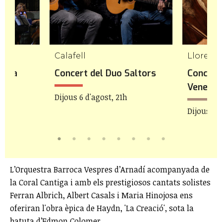
Calafell
Lloret d
stra
Concert del Duo Saltors
Concert
Venezia
Dijous 6 d'agost, 21h
21h
Dijous 6 d
L’Orquestra Barroca Vespres d’Arnadí acompanyada de
la Coral Cantiga i amb els prestigiosos cantats solistes
Ferran Albrich, Albert Casals i Maria Hinojosa ens
oferiran l'obra èpica de Haydn, 'La Creació', sota la
batuta d’Edmon Colomer.