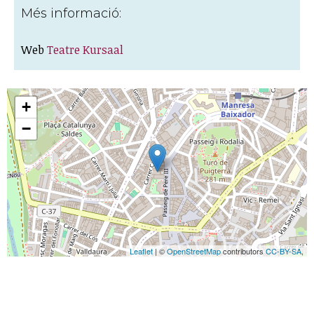
Més informació:
Web
Teatre Kursaal
+
−
Leaflet
| ©
OpenStreetMap
contributors
CC-BY-SA
,