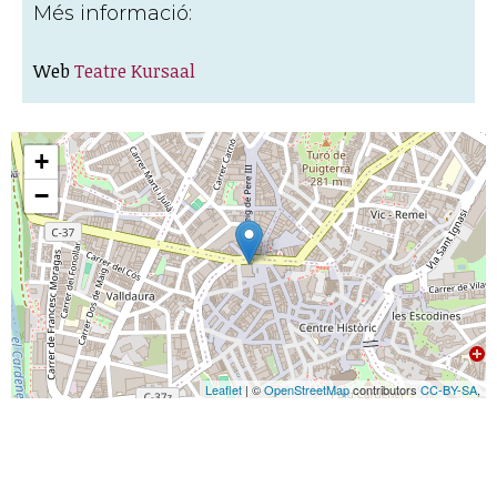
Més informació:
Web
Teatre Kursaal
+
−
Leaflet
| ©
OpenStreetMap
contributors
CC-BY-SA
,