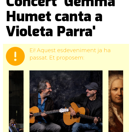
Concert 'Gemma
Humet canta a
Violeta Parra'
Ei! Aquest esdeveniment ja ha
passat. Et proposem: