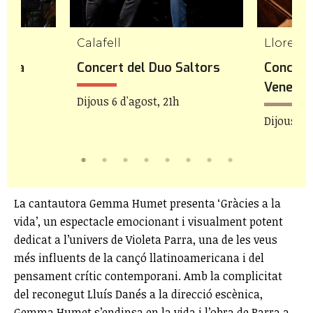
Calafell
Lloret d
stra
Concert del Duo Saltors
Concert
Venezia
Dijous 6 d'agost, 21h
21h
Dijous 6 d
La cantautora Gemma Humet presenta ‘Gràcies a la
vida’, un espectacle emocionant i visualment potent
dedicat a l’univers de Violeta Parra, una de les veus
més influents de la cançó llatinoamericana i del
pensament crític contemporani. Amb la complicitat
del reconegut Lluís Danés a la direcció escènica,
Gemma Humet s’endinsa en la vida i l’obra de Parra a