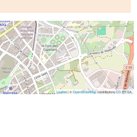
Leaflet
| ©
OpenStreetMap
contributors
CC-BY-SA
,