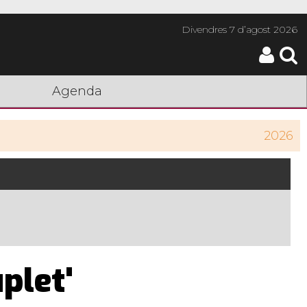
Divendres
7 d’agost 2026
Agenda
2026
plet'