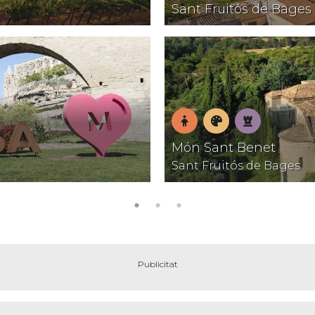
En
Natura
Patrimoni
Pobles
T
Sant Fruitós de Bages
família
amb
encant
En
Museus
Patrimoni
Món Sant Benet
família
Sant Fruitós de Bages