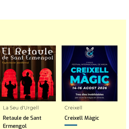
La Seu d'Urgell
Creixell
L
Retaule de Sant
Creixell Màgic
F
Ermengol