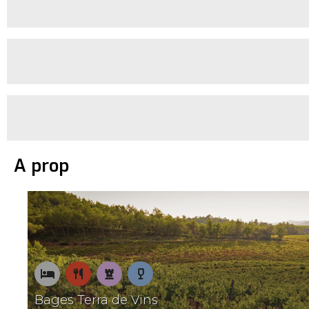
A prop
On
On
Patrimoni
Tastos
Bages Terra de Vins