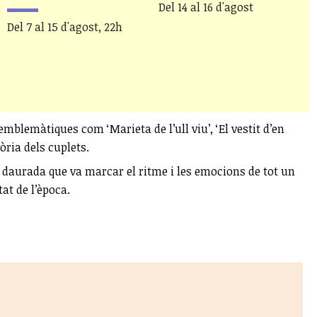
Del 14 al 16 d'agost
D
Del 7 al 15 d'agost, 22h
mblemàtiques com ‘Marieta de l’ull viu’, ‘El vestit d’en
òria dels cuplets.
ca daurada que va marcar el ritme i les emocions de tot un
at de l’època.