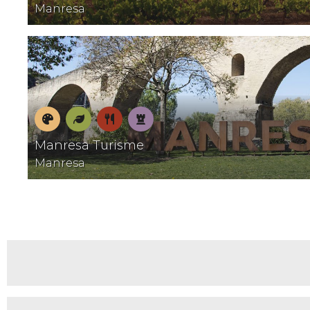
dormir
menjar
Manresa
Museus
Natura
On
Patrimoni
Manresa Turisme
menjar
Manresa