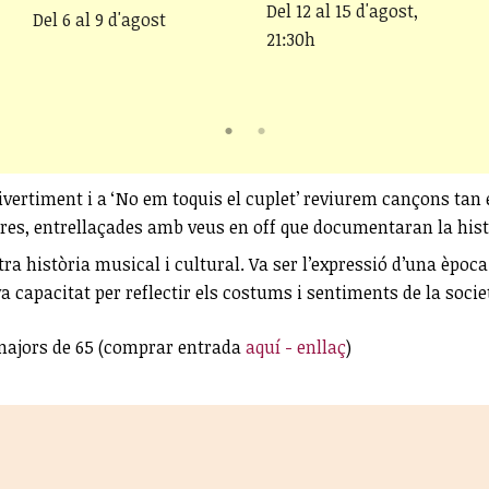
Del 12 al 15 d'agost,
Del 6 al 9 d'agost
21:30h
divertiment i a ‘No em toquis el cuplet’ reviurem cançons tan e
ltres, entrellaçades amb veus en off que documentaran la hist
tra història musical i cultural. Va ser l’expressió d’una èpo
a capacitat per reflectir els costums i sentiments de la societ
€ majors de 65 (comprar entrada
aquí - enllaç
)