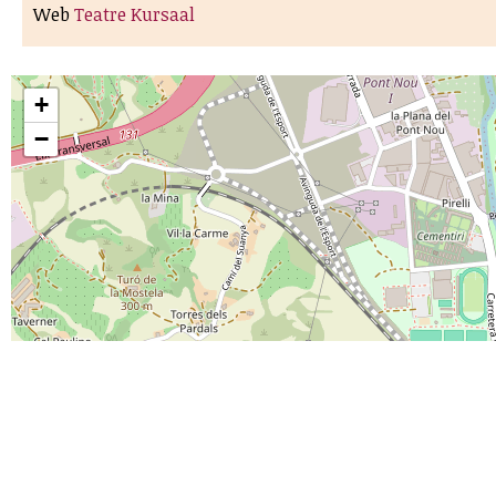
Web
Teatre Kursaal
+
−