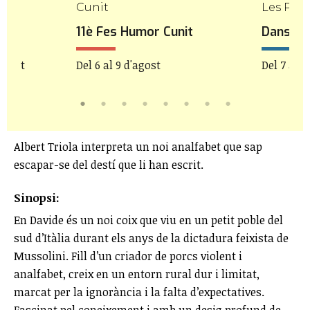
Cunit
Les Pile
uer
11è Fes Humor Cunit
Danseu 
'agost
Del 6 al 9 d'agost
Del 7 al 9
Albert Triola interpreta un noi analfabet que sap
escapar-se del destí que li han escrit.
Sinopsi:
En Davide és un noi coix que viu en un petit poble del
sud d’Itàlia durant els anys de la dictadura feixista de
Mussolini. Fill d’un criador de porcs violent i
analfabet, creix en un entorn rural dur i limitat,
marcat per la ignorància i la falta d’expectatives.