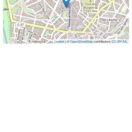
Leaflet
| ©
OpenStreetMap
contributors
CC-BY-SA
,