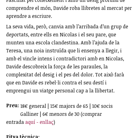
Fascinat pel coneixement i amb un desig profund de
comprendre el món, Davide roba llibretes al mercat per
aprendre a escriure.
La seva vida, però, canvia amb l’arribada d’un grup de
deportats, entre ells en Nicolas i el seu pare, que
munten una escola clandestina. Amb l’ajuda de la
Teresa, una noia instruïda que li ensenya a llegir, i
amb el vincle intens i contradictori amb en Nicolas,
Davide descobreix la força de les paraules, la
complexitat del desig i el pes del dolor. Tot això farà
que en Davide es rebel·li contra el seu destí i
emprengui un viatge personal cap a la llibertat.
Preu:
18€ general | 15€ majors de 65 | 10€ socis
Galliner | 6€ menors de 30 (comprar
entrada
aquí - enllaç
)
Fitxa tècnica: