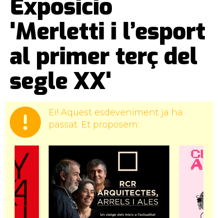
Exposició
'Merletti i l’esport
al primer terç del
segle XX'
Ei! Aquest esdeveniment ja ha
passat. Et proposem: