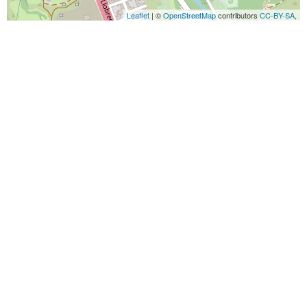
Leaflet
| ©
OpenStreetMap
contributors
CC-BY-SA
,