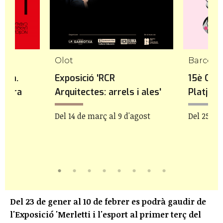
Olot
auxa.
Exposició 'RCR
15è Cine
ectura
Arquitectes: arrels i ales'
Platja
Del 14 de març al 9 d'agost
Del 25 de 
Del 23 de gener al 10 de febrer es podrà gaudir de
l'Exposició 'Merletti i l'esport al primer terç del