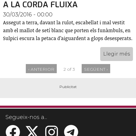
A LA CORDA FLUIXA
30/03/2016 - 00:00
Assegut a terra, davant la rulot, escabellat i mal vestit
amb el mallot de setí blanc que porten els funàmbuls, en
Sulpici escura la petaca d’aiguardent a glops desesperats.
Llegir més
‹ ANTERIOR
2 of 3
SEGÜENT ›
Segueix-nos a...