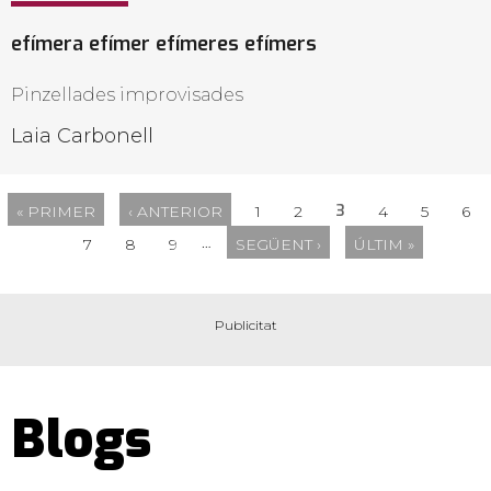
efímera efímer efímeres efímers
Pinzellades improvisades
Laia Carbonell
3
« PRIMER
‹ ANTERIOR
1
2
4
5
6
…
7
8
9
SEGÜENT ›
ÚLTIM »
Blogs