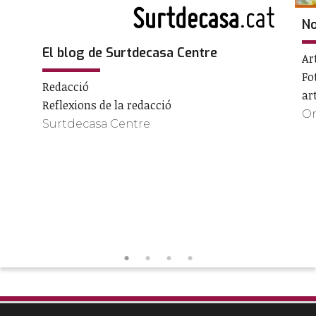
No
El blog de Surtdecasa Centre
Ar
Fo
Redacció
ar
Reflexions de la redacció
Or
Surtdecasa Centre