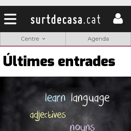
Centre
Agenda
Últimes entrades
Pàgines