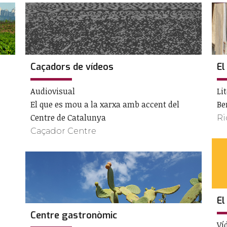
Caçadors de vídeos
El
Audiovisual
Li
El que es mou a la xarxa amb accent del
Be
Centre de Catalunya
Ri
Caçador Centre
El
Centre gastronòmic
Ví