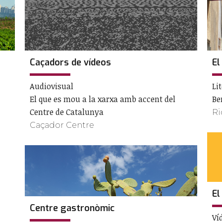
Caçadors de vídeos
El
Audiovisual
Li
El que es mou a la xarxa amb accent del
Be
Centre de Catalunya
Ri
Caçador Centre
El
Centre gastronòmic
Ví