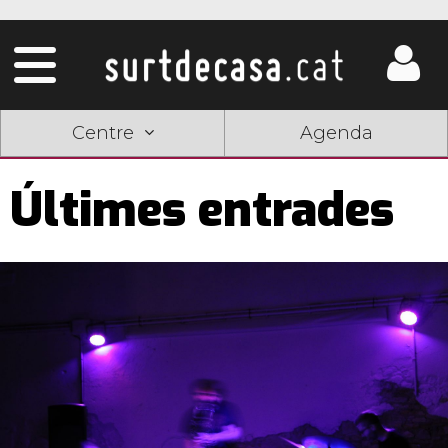
Centre
Agenda
Últimes entrades
Pàgines