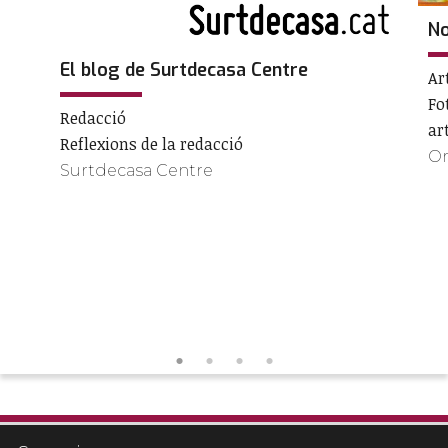
No
El blog de Surtdecasa Centre
Ar
Fo
Redacció
ar
Reflexions de la redacció
Or
Surtdecasa Centre