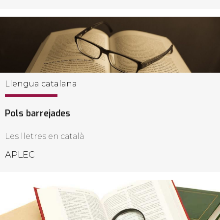
Llengua catalana
Pols barrejades
Les lletres en català
APLEC