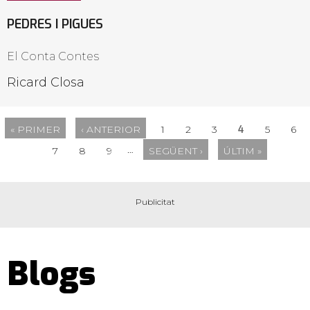
PEDRES I PIGUES
El Conta Contes
Ricard Closa
4
« PRIMER
‹ ANTERIOR
1
2
3
5
6
…
7
8
9
SEGÜENT ›
ÚLTIM »
Blogs