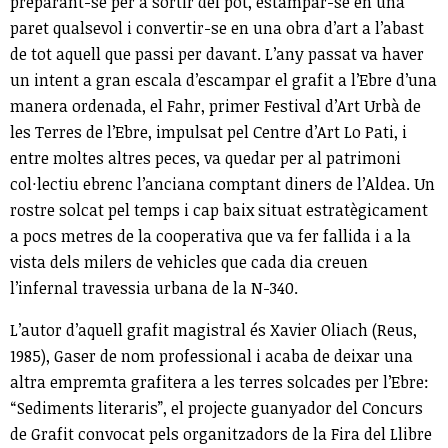
preparant-se per a sortir del pot, estampar-se en una
paret qualsevol i convertir-se en una obra d’art a l’abast
de tot aquell que passi per davant. L’any passat va haver
un intent a gran escala d’escampar el grafit a l’Ebre d’una
manera ordenada, el Fahr, primer Festival d’Art Urbà de
les Terres de l’Ebre, impulsat pel Centre d’Art Lo Pati, i
entre moltes altres peces, va quedar per al patrimoni
col·lectiu ebrenc l’anciana comptant diners de l’Aldea. Un
rostre solcat pel temps i cap baix situat estratègicament
a pocs metres de la cooperativa que va fer fallida i a la
vista dels milers de vehicles que cada dia creuen
l’infernal travessia urbana de la N-340.
L’autor d’aquell grafit magistral és Xavier Oliach (Reus,
1985), Gaser de nom professional i acaba de deixar una
altra empremta grafitera a les terres solcades per l’Ebre:
“Sediments literaris”, el projecte guanyador del Concurs
de Grafit convocat pels organitzadors de la Fira del Llibre