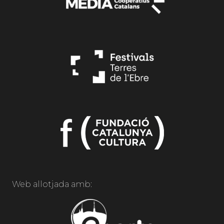
Web allotjada amb: