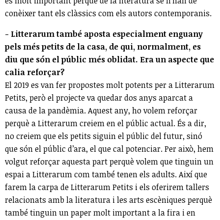
és molt important perquè de la literatura se n’han de
conèixer tant els clàssics com els autors contemporanis.
- Litterarum també aposta especialment enguany
pels més petits de la casa, de qui, normalment, es
diu que són el públic més oblidat. Era un aspecte que
calia reforçar?
El 2019 es van fer propostes molt potents per a Litterarum
Petits, però el projecte va quedar dos anys aparcat a
causa de la pandèmia. Aquest any, ho volem reforçar
perquè a Litterarum creiem en el públic actual. És a dir,
no creiem que els petits siguin el públic del futur, sinó
que són el públic d’ara, el que cal potenciar. Per això, hem
volgut reforçar aquesta part perquè volem que tinguin un
espai a Litterarum com també tenen els adults. Així que
farem la carpa de Litterarum Petits i els oferirem tallers
relacionats amb la literatura i les arts escèniques perquè
també tinguin un paper molt important a la fira i en