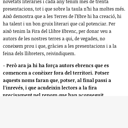
novetats literàries i cada any tenim més de trenta
presentacions, tot i que sobre la taula n’hi ha moltes més.
Això demostra que a les Terres de l’Ebre hi ha creació, hi
ha talent i un bon gruix literari que cal potenciar. Per
això tenim la Fira del Llibre Ebrenc, per donar veu a
autors de les nostres terres a qui, de vegades, no
coneixem prou i que, gràcies a les presentacions i a la
feina dels llibreters, reivindiquem.
- Però ara ja hi ha força autors ebrencs que es
comencen a conèixer fora del territori. Potser
aquests noms faran que, potser, al final passi a
l’inrevés, i que acudeixin lectors a la fira
precisament pel renom que han aconseguit...
Els llibreters de Litterarum han creat la marca de Llibre
Ebrenc, que cada vegada arriba a més plataformes de
llibres. De fet, n’hi ha, com ara Libelista, que té l’etiqueta
de Llibre Ebrenc per a qui vulgui buscar llibres amb